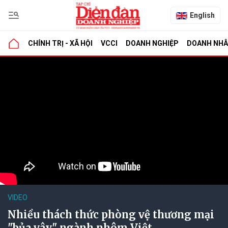
English
CHÍNH TRỊ - XÃ HỘI
VCCI
DOANH NGHIỆP
DOANH NH
VIDEO
Nhiều thách thức phòng vệ thương mại
"bủa vây" ngành nhôm Việt