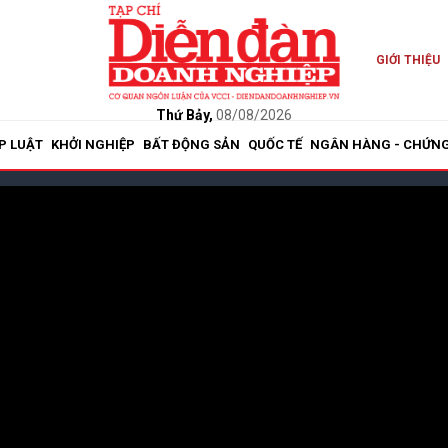
GIỚI THIỆU
Thứ Bảy,
08/08/2026
P LUẬT
KHỞI NGHIỆP
BẤT ĐỘNG SẢN
QUỐC TẾ
NGÂN HÀNG - CHỨN