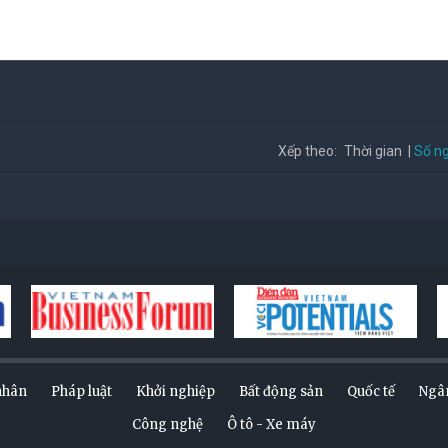
Số ng
Xếp theo:
Thời gian
nhân
Pháp luật
Khởi nghiệp
Bất động sản
Quốc tế
Ngâ
Công nghệ
Ô tô - Xe máy