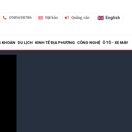
English
0985698786
Đặt báo
Quảng cáo
G KHOÁN
DU LỊCH
KINH TẾ ĐỊA PHƯƠNG
CÔNG NGHỆ
Ô TÔ - XE MÁY