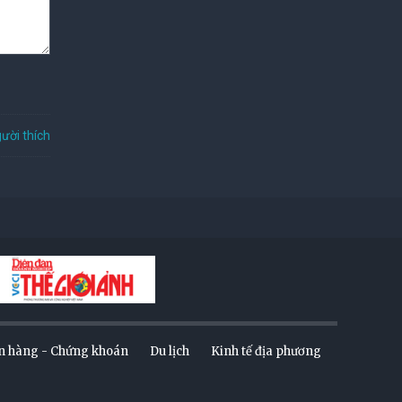
ười thích
n hàng - Chứng khoán
Du lịch
Kinh tế địa phương