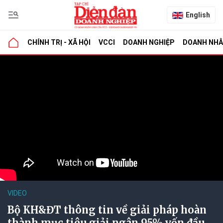
English
CHÍNH TRỊ - XÃ HỘI
VCCI
DOANH NGHIỆP
DOANH NH
VIDEO
Bộ KH&ĐT thông tin về giải pháp hoàn
thành mục tiêu giải ngân 95% vốn đầu