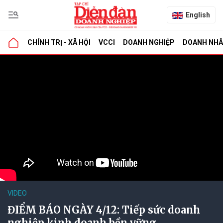
English
CHÍNH TRỊ - XÃ HỘI
VCCI
DOANH NGHIỆP
DOANH NH
VIDEO
ĐIỂM BÁO NGÀY 4/12: Tiếp sức doanh
nghiệp kinh doanh bền vững