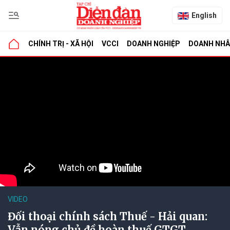
English
CHÍNH TRỊ - XÃ HỘI
VCCI
DOANH NGHIỆP
DOANH NH
VIDEO
Đối thoại chính sách Thuế - Hải quan:
Vẫn nóng chủ đề hoàn thuế GTGT