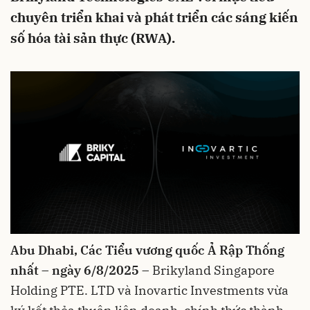
chuyên triển khai và phát triển các sáng kiến
số hóa tài sản thực (RWA).
Abu Dhabi, Các Tiểu vương quốc Ả Rập Thống
nhất – ngày 6/8/2025
– Brikyland Singapore
Holding PTE. LTD và Inovartic Investments vừa