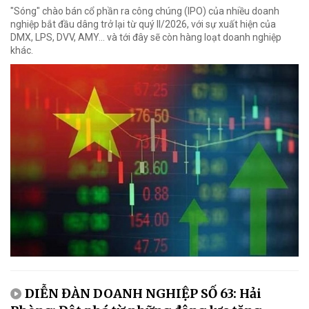
"Sóng" chào bán cổ phần ra công chúng (IPO) của nhiều doanh
nghiệp bắt đầu dâng trở lại từ quý II/2026, với sự xuất hiện của
DMX, LPS, DVV, AMY... và tới đây sẽ còn hàng loạt doanh nghiệp
khác.
DIỄN ĐÀN DOANH NGHIỆP SỐ 63: Hải