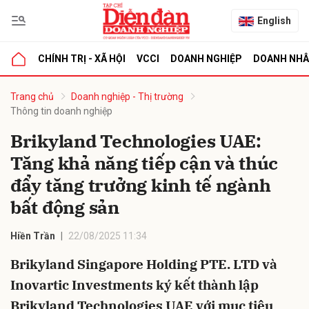
English
CHÍNH TRỊ - XÃ HỘI
VCCI
DOANH NGHIỆP
DOANH NH
bình luận
Trang chủ
Doanh nghiệp - Thị trường
Thông tin doanh nghiệp
Brikyland Technologies UAE:
Tăng khả năng tiếp cận và thúc
đẩy tăng trưởng kinh tế ngành
bất động sản
Hủy
G
Hiền Trần
22/08/2025 11:34
Brikyland Singapore Holding PTE. LTD và
Inovartic Investments ký kết thành lập
Brikyland Technologies UAE với mục tiêu