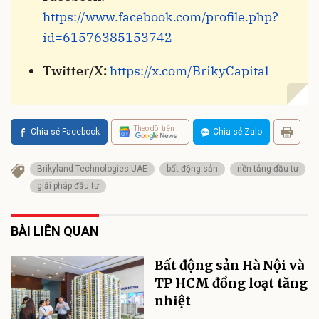
https://www.facebook.com/profile.php?
id=61576385153742
Twitter/X:
https://x.com/BrikyCapital
Theo dõi trên
Chia sẻ Facebook
Chia sẻ Zalo
Brikyland Technologies UAE
bất động sản
nền tảng đầu tư
giải pháp đầu tư
BÀI LIÊN QUAN
Bất động sản Hà Nội và
TP HCM đồng loạt tăng
nhiệt