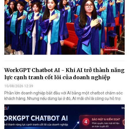
WorkGPT Chatbot AI - Khi AI trở thành năng
lực cạnh tranh cốt lõi của doanh nghiệp
10/08/2026 12:39
Phần lớn doanh nghiệp bắt đầu với AI bằng một chatbot chăm sóc
khách hàng. Nhưng nếu dừng lại ở đó, AI mãi chỉ là công cụ hỗ trợ.