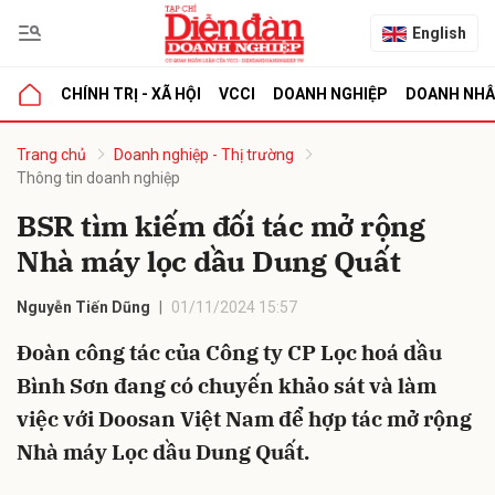
English
CHÍNH TRỊ - XÃ HỘI
VCCI
DOANH NGHIỆP
DOANH NH
bình luận
Trang chủ
Doanh nghiệp - Thị trường
Thông tin doanh nghiệp
BSR tìm kiếm đối tác mở rộng
Nhà máy lọc dầu Dung Quất
Nguyễn Tiến Dũng
01/11/2024 15:57
Đoàn công tác của Công ty CP Lọc hoá dầu
Hủy
G
Bình Sơn đang có chuyến khảo sát và làm
việc với Doosan Việt Nam để hợp tác mở rộng
Nhà máy Lọc dầu Dung Quất.