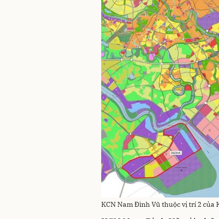
KCN Nam Đình Vũ thuộc vị trí 2 củ