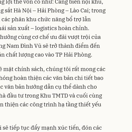
lợi thế vốn có như: Cảng biển nội khu,
ng sắt Hà Nội – Hải Phòng – Lào Cai; trong
 các phân khu chức năng bổ trợ lẫn
ái sản xuất – logistics hoàn chỉnh.
 hưởng cùng cơ chế ưu đãi vượt trội của
ng Nam Đình Vũ sẽ trở thành điểm đến
án chất lượng cao vào TP Hải Phòng.
về mặt chính sách, chúng tôi rất mong các
hóng hoàn thiện các văn bản chi tiết bao
ác văn bản hướng dẫn cụ thể dành cho
nhà đầu tư trong Khu TMTD và cuối cùng
n thiện các công trình hạ tầng thiết yếu
i sẽ tiếp tục đẩy mạnh xúc tiến, đón các