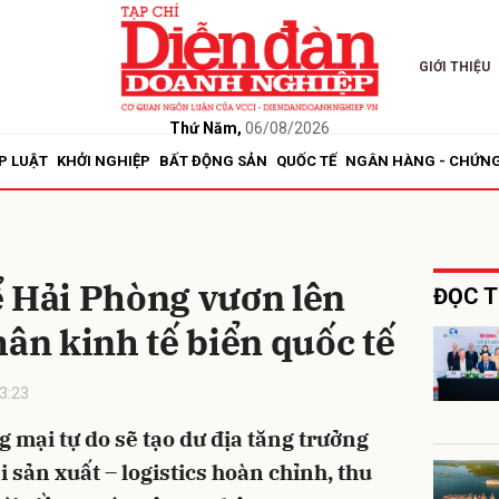
GIỚI THIỆU
bình luận
Thứ Năm,
06/08/2026
P LUẬT
KHỞI NGHIỆP
BẤT ĐỘNG SẢN
QUỐC TẾ
NGÂN HÀNG - CHỨN
ể Hải Phòng vươn lên
ĐỌC T
hân kinh tế biển quốc tế
Hủy
G
3:23
 mại tự do sẽ tạo dư địa tăng trưởng
i sản xuất – logistics hoàn chỉnh, thu