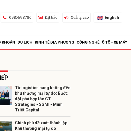
English
0985698786
Đặt báo
Quảng cáo
G KHOÁN
DU LỊCH
KINH TẾ ĐỊA PHƯƠNG
CÔNG NGHỆ
Ô TÔ - XE MÁY
IẾP
Từ logistics hàng không đến
khu thương mại tự do: Bước
ửi
đột phá hợp tác CT
Strategies - SGMI - Minh
Triết Capital
Chính phủ đề xuất thành lập
Khu thương mại tự do