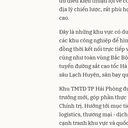
đủ điều kiện thuận lợi về cơ
địa lý chiến lược, rất phù 
cao.
Đây là những khu vực có dư 
các khu công nghiệp để hì
đồng thời kết nối trực tiếp
cũng như toàn vùng Bắc Bộ
tuyến đường sắt cao tốc Hà
sâu Lạch Huyện, sân bay qu
Khu TMTD TP Hải Phòng đượ
trưởng mới, góp phần thực
Chính trị. Hướng tới mục ti
logistics, thương mại - dịch
cạnh tranh khu vực và quốc