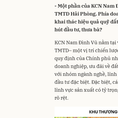
- Một phần của KCN Nam Đ
TMTD Hải Phòng. Phía doa
khai thác hiệu quả quỹ đất
hút đầu tư, thưa bà?
KCN Nam Đình Vũ nằm tại vị
TMTD– một vị trí chiến lượ
quy định của Chính phủ nh
doanh nghiệp, ưu đãi về đất
với nhóm ngành nghề, lĩnh
đầu tư đặc biệt. Đặc biệt, c
lĩnh vực sản xuất có tỷ trọ
rõ rệt.