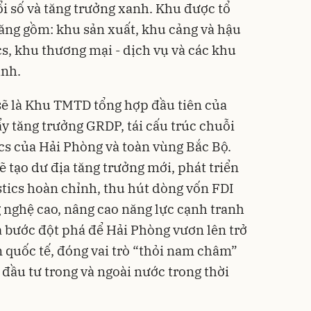
ổi số và tăng trưởng xanh. Khu được tổ
ăng gồm: khu sản xuất, khu cảng và hậu
cs, khu thương mại - dịch vụ và các khu
ịnh.
 sẽ là Khu TMTD tổng hợp đầu tiên của
ẩy tăng trưởng GRDP, tái cấu trúc chuỗi
tics của Hải Phòng và toàn vùng Bắc Bộ.
 tạo dư địa tăng trưởng mới, phát triển
istics hoàn chỉnh, thu hút dòng vốn FDI
g nghệ cao, nâng cao năng lực cạnh tranh
là bước đột phá để Hải Phòng vươn lên trở
n quốc tế, đóng vai trò “thỏi nam châm”
ầu tư trong và ngoài nước trong thời