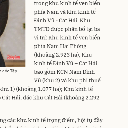
trong khu kinh tế ven biển
phía Nam và khu kinh tế
Đình Vũ - Cát Hải. Khu
TMTD được phân bố tại ba
vị trí: Khu kinh tế ven biển
phía Nam Hải Phòng
(khoảng 2.923 ha); Khu
kinh tế Đình Vũ – Cát Hải
bao gồm KCN Nam Đình
m đốc Tập
Vũ (khu 2) và khu phi thuế
hu 1) (khoảng 1.077 ha); Khu kinh tế
 Cát Hải, đặc khu Cát Hải (khoảng 2.292
ong các khu kinh tế trọng điểm, hội tụ đầy