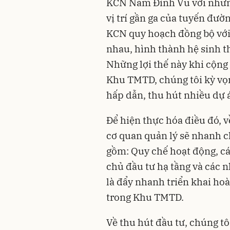
KCN Nam Đình Vũ với những 
vị trí gần ga của tuyến đườ
KCN quy hoạch đồng bộ với
nhau, hình thành hệ sinh th
Những lợi thế này khi cộng
Khu TMTD, chúng tôi kỳ vọ
hấp dẫn, thu hút nhiều dự 
Để hiện thực hóa điều đó, 
cơ quan quản lý sẽ nhanh c
gồm: Quy chế hoạt động, c
chủ đầu tư hạ tầng và các 
là đẩy nhanh triển khai hoà
trong Khu TMTD.
Về thu hút đầu tư, chúng tô