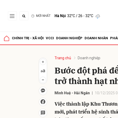
Hà Nội
32°C
/ 26 - 32°C
MỚI NHẤT
Gửi 
CHÍNH TRỊ - XÃ HỘI
VCCI
DOANH NGHIỆP
DOANH NHÂN
PHÁ
Trang chủ
Doanh nghiệp
Bước đột phá đ
trở thành hạt n
Minh Huệ - Hải Ngân
10/12/2025 0
Việc thành lập Khu Thương
mới, phát triển hệ sinh thá