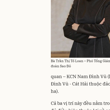
Bà Trần Thị Tố Loan – Phó Tổng Giá
đoàn Sao Đỏ
quan – KCN Nam Đình Vũ (k
Đình Vũ - Cát Hải thuộc đảo
ha).
Cả ba vị trí này đều nằm tr