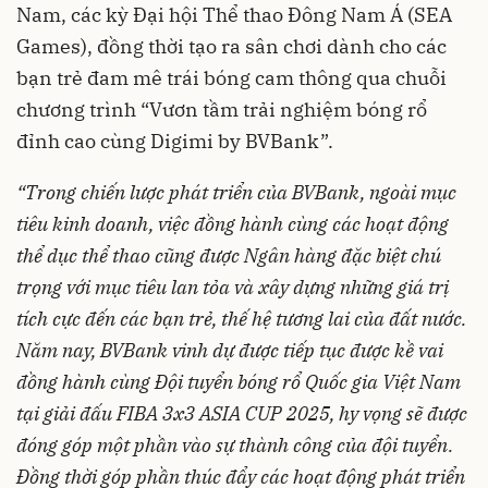
Nam, các kỳ Đại hội Thể thao Đông Nam Á (SEA
Games), đồng thời tạo ra sân chơi dành cho các
bạn trẻ đam mê trái bóng cam thông qua chuỗi
chương trình “Vươn tầm trải nghiệm bóng rổ
đỉnh cao cùng Digimi by BVBank”.
“Trong chiến lược phát triển của BVBank, ngoài mục
tiêu kinh doanh, việc đồng hành cùng các hoạt động
thể dục thể thao cũng được Ngân hàng đặc biệt chú
trọng với mục tiêu lan tỏa và xây dựng những giá trị
tích cực đến các bạn trẻ, thế hệ tương lai của đất nước.
Năm nay, BVBank vinh dự được tiếp tục
đượ
c kề vai
đồng hành
cùng Đ
ội tuyển bóng rổ
Q
uốc gia Việt Nam
tại giải đấu
FIBA 3x3 ASIA CUP 2025, hy vọng sẽ
đượ
c
đóng góp một phần vào sự thành công của đội tuyển.
Đồng thời góp phần thúc đẩy các hoạt động phát triển