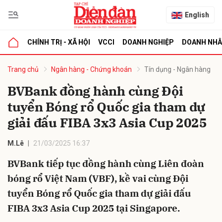
English
CHÍNH TRỊ - XÃ HỘI
VCCI
DOANH NGHIỆP
DOANH NH
bình luận
Trang chủ
Ngân hàng - Chứng khoán
Tín dụng - Ngân hàng
BVBank đồng hành cùng Đội
tuyển Bóng rổ Quốc gia tham dự
giải đấu FIBA 3x3 Asia Cup 2025
M.Lê
21/03/2025 16:37
BVBank tiếp tục đồng hành cùng Liên đoàn
Hủy
G
bóng rổ Việt Nam (VBF), kề vai cùng Đội
tuyển Bóng rổ Quốc gia tham dự giải đấu
FIBA 3x3 Asia Cup 2025 tại Singapore.