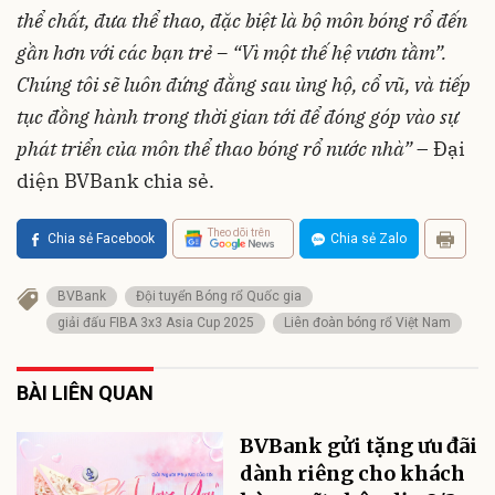
thể chất, đưa thể thao, đặc biệt là bộ môn bóng rổ đến
gần hơn với các bạn trẻ – “Vì một thế hệ vươn tầm”.
Chúng tôi sẽ luôn đứng đằng sau ủng hộ, cổ vũ, và tiếp
tục đồng hành trong thời gian tới để đóng góp vào sự
phát triển của môn thể thao bóng rổ nước nhà”
– Đại
diện BVBank chia sẻ.
Theo dõi trên
Chia sẻ Facebook
Chia sẻ Zalo
BVBank
Đội tuyển Bóng rổ Quốc gia
giải đấu FIBA 3x3 Asia Cup 2025
Liên đoàn bóng rổ Việt Nam
BÀI LIÊN QUAN
BVBank gửi tặng ưu đãi
dành riêng cho khách