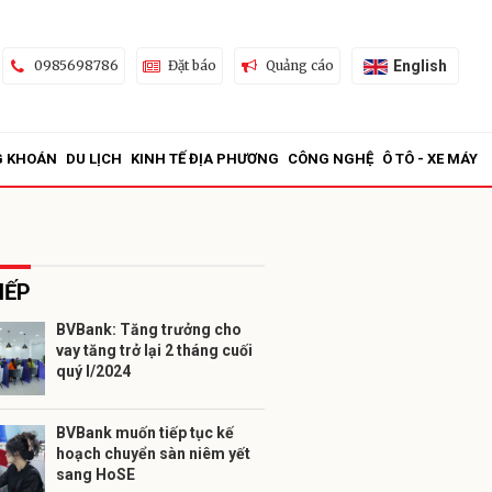
English
0985698786
Đặt báo
Quảng cáo
G KHOÁN
DU LỊCH
KINH TẾ ĐỊA PHƯƠNG
CÔNG NGHỆ
Ô TÔ - XE MÁY
IẾP
BVBank: Tăng trưởng cho
vay tăng trở lại 2 tháng cuối
ửi
quý I/2024
BVBank muốn tiếp tục kế
hoạch chuyển sàn niêm yết
sang HoSE