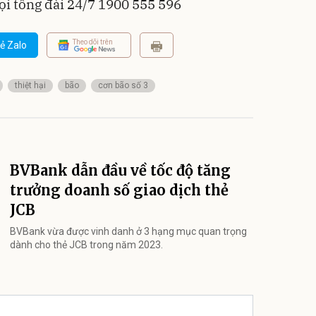
ọi tổng đài 24/7 1900 555 596
Theo dõi trên
ẻ Zalo
thiệt hại
bão
cơn bão số 3
BVBank dẫn đầu về tốc độ tăng
trưởng doanh số giao dịch thẻ
JCB
BVBank vừa được vinh danh ở 3 hạng mục quan trọng
dành cho thẻ JCB trong năm 2023.