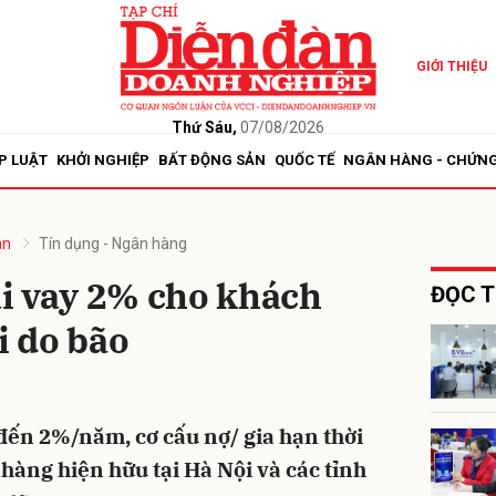
GIỚI THIỆU
bình luận
Thứ Sáu,
07/08/2026
P LUẬT
KHỞI NGHIỆP
BẤT ĐỘNG SẢN
QUỐC TẾ
NGÂN HÀNG - CHỨN
án
Tín dụng - Ngân hàng
i vay 2% cho khách
ĐỌC T
i do bão
Hủy
G
đến 2%/năm, cơ cấu nợ/ gia hạn thời
h hàng hiện hữu tại Hà Nội và các tỉnh