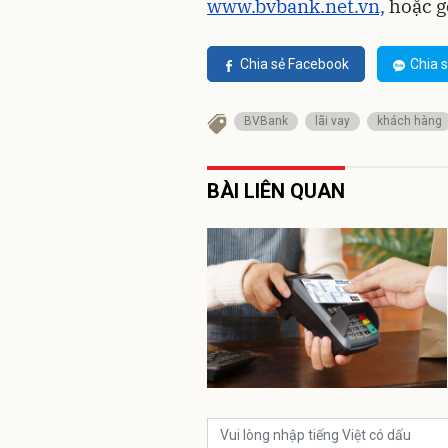
www.bvbank.net.vn,
hoặc g
Chia sẻ Facebook
Chia s
BVBank
lãi vay
khách hàng
BÀI LIÊN QUAN