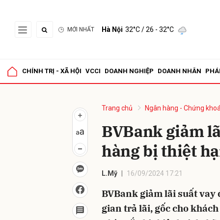
Hà Nội
32°C
/ 26 - 32°C
MỚI NHẤT
Gửi 
CHÍNH TRỊ - XÃ HỘI
VCCI
DOANH NGHIỆP
DOANH NHÂN
PHÁ
Trang chủ
Ngân hàng - Chứng kho
BVBank giảm lã
hàng bị thiệt hạ
L.Mỹ
16/09/2024 17:21
BVBank giảm lãi suất vay 
gian trả lãi, gốc cho khác