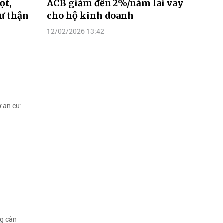
ọt,
ACB giảm đến 2%/năm lãi vay
tư thận
cho hộ kinh doanh
12/02/2026 13:42
ơ an cư
ng cân