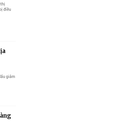
thị
bị điều
ịa
 đấu giảm
hàng