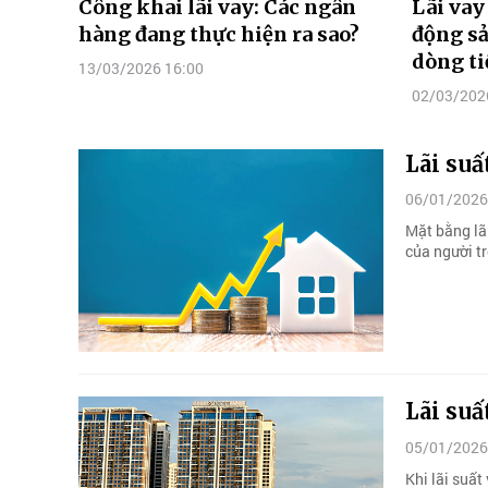
Công khai lãi vay: Các ngân
Lãi vay
hàng đang thực hiện ra sao?
động sả
dòng ti
13/03/2026 16:00
02/03/202
Lãi suấ
06/01/2026
Mặt bằng lãi
của người tr
Lãi suấ
05/01/2026
Khi lãi suấ