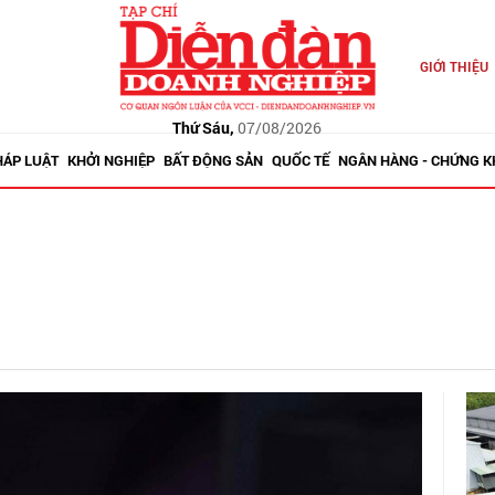
GIỚI THIỆU
Thứ Sáu,
07/08/2026
HÁP LUẬT
KHỞI NGHIỆP
BẤT ĐỘNG SẢN
QUỐC TẾ
NGÂN HÀNG - CHỨNG 