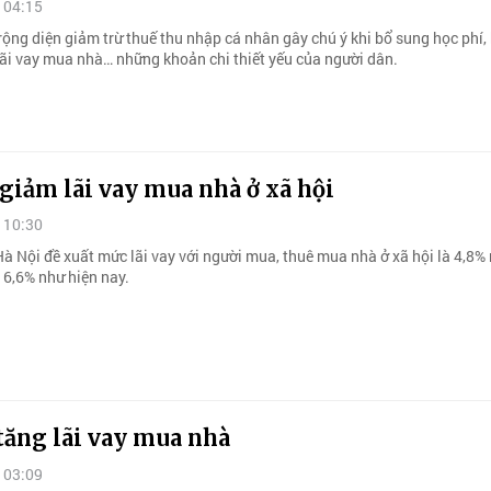
 04:15
rộng diện giảm trừ thuế thu nhập cá nhân gây chú ý khi bổ sung học phí
lãi vay mua nhà… những khoản chi thiết yếu của người dân.
giảm lãi vay mua nhà ở xã hội
 10:30
à Nội đề xuất mức lãi vay với người mua, thuê mua nhà ở xã hội là 4,8%
 6,6% như hiện nay.
tăng lãi vay mua nhà
 03:09