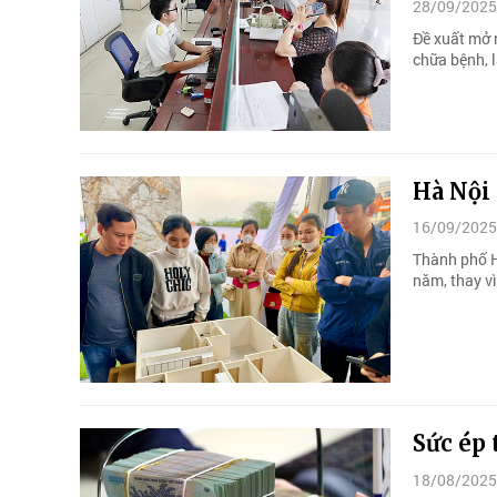
28/09/2025
Đề xuất mở 
chữa bệnh, 
Hà Nội 
16/09/2025
Thành phố H
năm, thay vì
Sức ép 
18/08/2025