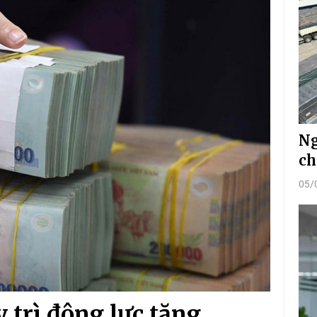
Ng
ch
05/
 trì động lực tăng