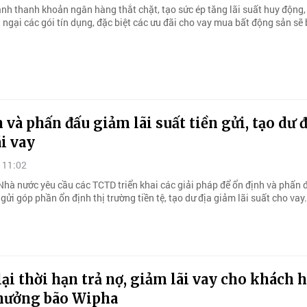
nh thanh khoản ngân hàng thắt chặt, tạo sức ép tăng lãi suất huy động, 
ngại các gói tín dụng, đặc biệt các ưu đãi cho vay mua bất động sản sẽ 
 và phấn đấu giảm lãi suất tiền gửi, tạo dư đ
i vay
 11:02
hà nước yêu cầu các TCTD triển khai các giải pháp để ổn định và phấn
n gửi góp phần ổn định thị trường tiền tệ, tạo dư địa giảm lãi suất cho vay.
lại thời hạn trả nợ, giảm lãi vay cho khách 
 hưởng bão Wipha