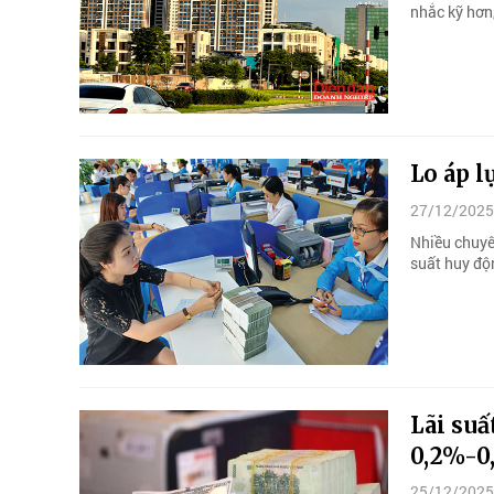
nhắc kỹ hơn,
Lo áp l
27/12/2025
Nhiều chuyên
suất huy độ
Lãi suấ
0,2%-0
25/12/2025