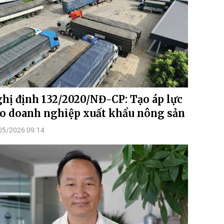
hị định 132/2020/NĐ-CP: Tạo áp lực
o doanh nghiệp xuất khẩu nông sản
05/2026 09:14