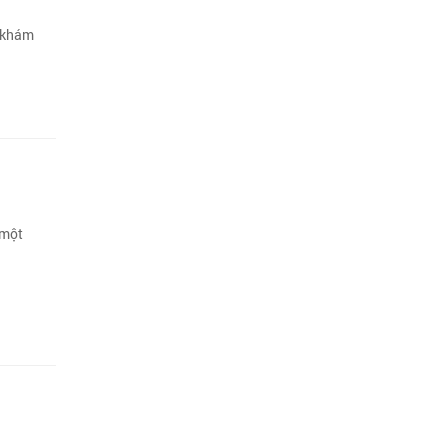
, khám
 một