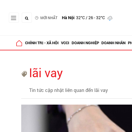
Hà Nội
32°C
/ 26 - 32°C
MỚI NHẤT
CHÍNH TRỊ - XÃ HỘI
VCCI
DOANH NGHIỆP
DOANH NHÂN
P
lãi vay
Tin tức cập nhật liên quan đến lãi vay