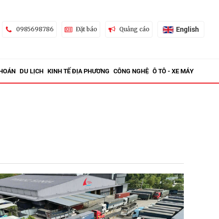
English
0985698786
Đặt báo
Quảng cáo
KHOÁN
DU LỊCH
KINH TẾ ĐỊA PHƯƠNG
CÔNG NGHỆ
Ô TÔ - XE MÁY