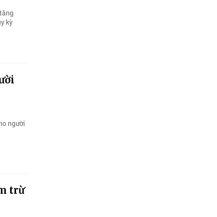
 tăng
y kỳ
ười
cho người
m trừ