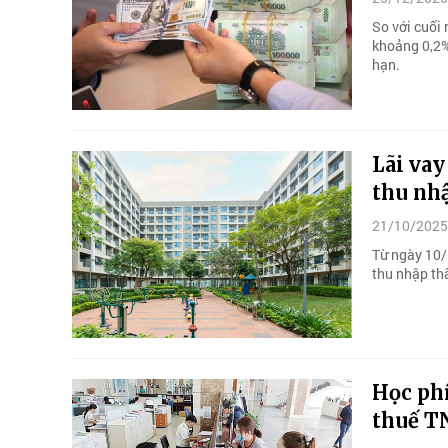
So với cuối
khoảng 0,2%
hạn.
Lãi vay
thu nh
21/10/2025
Từ ngày 10/
thu nhập th
Học phí
thuế T