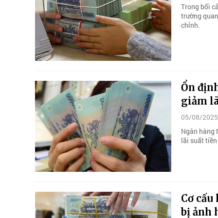
Trong bối cả
trường quan 
chỉnh.
Ổn định
giảm lã
05/08/2025
Ngân hàng N
lãi suất tiề
Cơ cấu 
bị ảnh