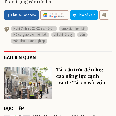
Trân trọng cảm ơn bà!
Theo dõi trên
Chia sẻ Facebook
Chia sẻ Zalo
Nghị định số 20/2025/NĐ-CP
giao dịch liên kết
Hồ sơ giao dịch liên kết
chi phí lãi vay
vốn
vốn cho doanh nghiệp
BÀI LIÊN QUAN
Tái cấu trúc để nâng
cao năng lực cạnh
tranh: Tái cơ cấu vốn
ĐỌC TIẾP