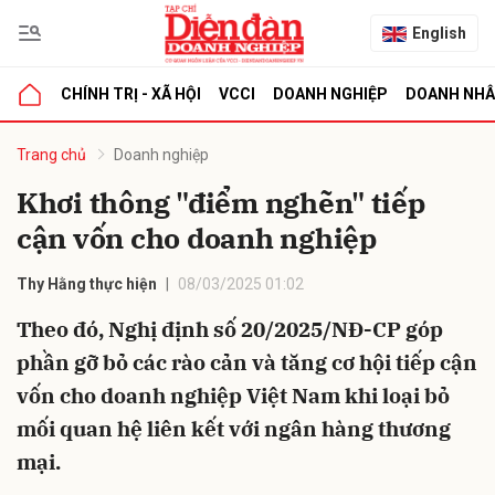
English
CHÍNH TRỊ - XÃ HỘI
VCCI
DOANH NGHIỆP
DOANH NH
bình luận
Trang chủ
Doanh nghiệp
Khơi thông "điểm nghẽn" tiếp
cận vốn cho doanh nghiệp
Thy Hằng thực hiện
08/03/2025 01:02
Theo đó, Nghị định số 20/2025/NĐ-CP góp
phần gỡ bỏ các rào cản và tăng cơ hội tiếp cận
Hủy
G
vốn cho doanh nghiệp Việt Nam khi loại bỏ
mối quan hệ liên kết với ngân hàng thương
mại.