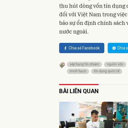
thu hút dòng vốn tín dụng q
đối với Việt Nam trong việ
bảo sự ổn định chính sách 
nước ngoài.
Chia sẻ Facebook
Chia s
xếp hạng tín nhiệm
nguồn vốn
minh bạch
tín dụng quốc tế
BÀI LIÊN QUAN