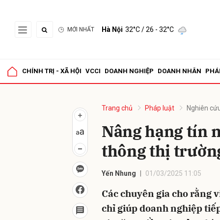
Hà Nội
32°C
/ 26 - 32°C
MỚI NHẤT
Gửi 
CHÍNH TRỊ - XÃ HỘI
VCCI
DOANH NGHIỆP
DOANH NHÂN
PHÁ
Trang chủ
Pháp luật
Nghiên cứu
Nâng hạng tín 
thông thị trườn
Yến Nhung
01/03/2025 11:05
Các chuyên gia cho rằng v
chỉ giúp doanh nghiệp ti