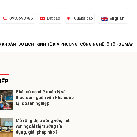
English
0985698786
Đặt báo
Quảng cáo
G KHOÁN
DU LỊCH
KINH TẾ ĐỊA PHƯƠNG
CÔNG NGHỆ
Ô TÔ - XE MÁY
IẾP
Phải có cơ chế quản lý và
theo dõi nguồn vốn Nhà nước
ửi
tại doanh nghiệp
Mở rộng thị trường vốn, hút
vốn ngoài thị trường tín
dụng, giải pháp nào?