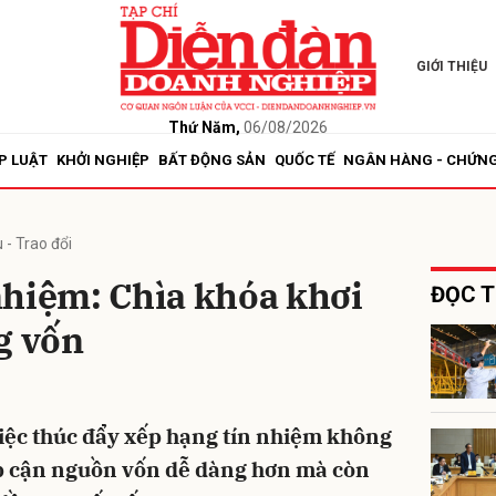
GIỚI THIỆU
bình luận
Thứ Năm,
06/08/2026
P LUẬT
KHỞI NGHIỆP
BẤT ĐỘNG SẢN
QUỐC TẾ
NGÂN HÀNG - CHỨN
 - Trao đổi
nhiệm: Chìa khóa khơi
ĐỌC T
g vốn
Hủy
G
iệc thúc đẩy xếp hạng tín nhiệm không
ếp cận nguồn vốn dễ dàng hơn mà còn