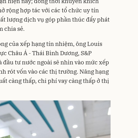
oạn hiện nay; đồng thời khuyến khích
 rộng hợp tác với các tổ chức uy tín
hất lượng dịch vụ góp phần thúc đẩy phát
m chia sẻ.
ng của xếp hạng tín nhiệm, ông Louis
 vực Châu Á - Thái Bình Dương, S&P
hà đầu tư nước ngoài sẽ nhìn vào mức xếp
nh rót vốn vào các thị trường. Nâng hạng
uất càng thấp, chi phí vay càng thấp ở thị