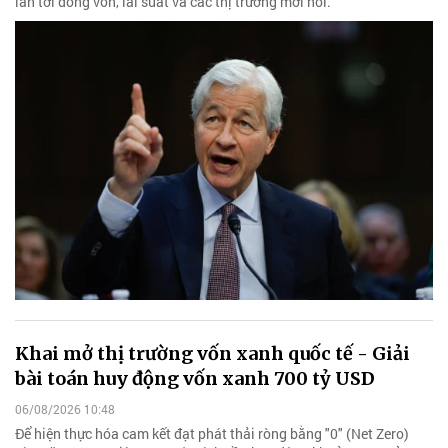
lan tới dòng vốn, lãi suất và các thị trường mới nổi.
Khai mở thị trường vốn xanh quốc tế - Giải
bài toán huy động vốn xanh 700 tỷ USD
06/08/2026 10:48
Để hiện thực hóa cam kết đạt phát thải ròng bằng "0" (Net Zero)