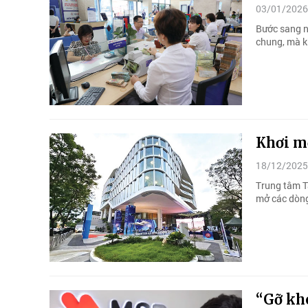
03/01/2026
Bước sang n
chung, mà k
Khơi m
18/12/2025
Trung tâm Tà
mở các dòng
“Gỡ kh