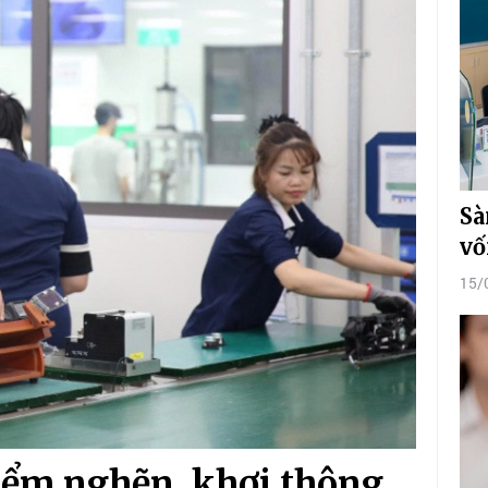
Sà
vố
15/
iểm nghẽn, khơi thông