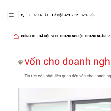
Hà Nội
32°C
/ 26 - 32°C
MỚI NHẤT
CHÍNH TRỊ - XÃ HỘI
VCCI
DOANH NGHIỆP
DOANH NHÂN
P
vốn cho doanh ngh
Tin tức cập nhật liên quan đến vốn cho doanh n