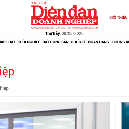
GIỚI THIỆU
Thứ Bảy,
08/08/2026
HÁP LUẬT
KHỞI NGHIỆP
BẤT ĐỘNG SẢN
QUỐC TẾ
NGÂN HÀNG - CHỨNG 
iệp
ghiệp