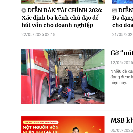
DIỄN ĐÀN TÀI CHÍNH 2026:
DIỄN
Xác định ba kênh chủ đạo để
Đa dạng
hút vốn cho doanh nghiệp
cho do
22/05/2026 02:18
21/05/202
Gỡ “nút
12/05/2026
Nhiều đề xu
đang được k
hiện nay.
MSB kh
06/03/2026