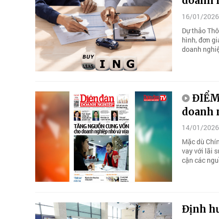
doanh 
16/01/2026
Dự thảo Thô
hình, đơn gi
doanh nghi
ĐIỂM
doanh 
14/01/2026
Mặc dù Chín
vay với lãi 
cận các ngu
Định h