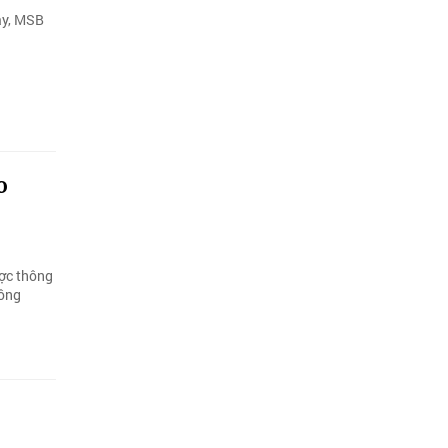
vay, MSB
o
ược thông
hông