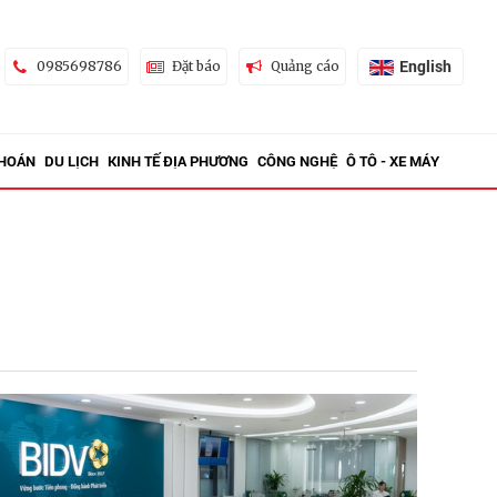
English
0985698786
Đặt báo
Quảng cáo
KHOÁN
DU LỊCH
KINH TẾ ĐỊA PHƯƠNG
CÔNG NGHỆ
Ô TÔ - XE MÁY