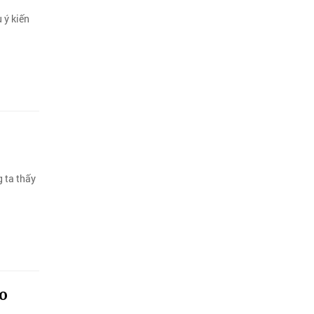
 ý kiến
 ta thấy
ho