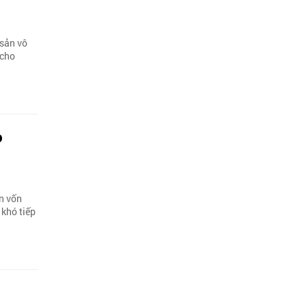
 sản vô
 cho
o
n vốn
 khó tiếp