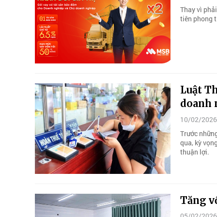
Thay vì phải
tiên phong t
Luật Th
doanh 
10/02/2026
Trước những
qua, kỳ vọn
thuận lợi.
Tăng v
05/02/2026