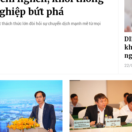
ghiệp bứt phá
t thách thức lớn đòi hỏi sự chuyển dịch mạnh mẽ từ mọi
DI
kh
ng
22/