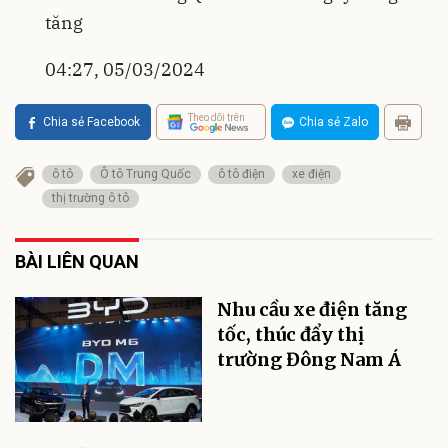
tăng
04:27, 05/03/2024
Theo dõi trên
Chia sẻ Facebook
Chia sẻ Zalo
ô tô
Ô tô Trung Quốc
ô tô điện
xe điện
thị trường ô tô
BÀI LIÊN QUAN
Nhu cầu xe điện tăng
tốc, thúc đẩy thị
trường Đông Nam Á