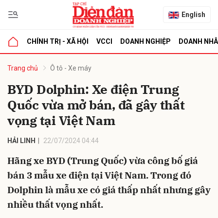
English
CHÍNH TRỊ - XÃ HỘI
VCCI
DOANH NGHIỆP
DOANH NH
bình luận
Trang chủ
Ô tô - Xe máy
BYD Dolphin: Xe điện Trung
Quốc vừa mở bán, đã gây thất
vọng tại Việt Nam
HẢI LINH
22/07/2024 04:44
Hãng xe BYD (Trung Quốc) vừa công bố giá
Hủy
G
bán 3 mẫu xe điện tại Việt Nam. Trong đó
Dolphin là mẫu xe có giá thấp nhất nhưng gây
nhiều thất vọng nhất.