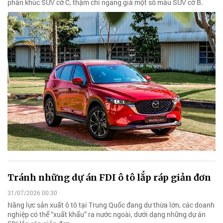
phân khúc SUV cỡ C, thậm chí ngang giá một số mẫu SUV cỡ B.
Tránh những dự án FDI ô tô lắp ráp giản đơn
31/07/2026 00:30
Năng lực sản xuất ô tô tại Trung Quốc đang dư thừa lớn, các doanh
nghiệp có thể “xuất khẩu” ra nước ngoài, dưới dạng những dự án