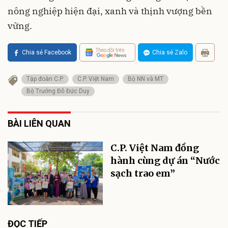
nông nghiệp hiện đại, xanh và thịnh vượng bền
vững.
Theo dõi trên
Chia sẻ Facebook
Chia sẻ Zalo
Tập đoàn C.P.
C.P. Việt Nam
Bộ NN và MT
Bộ Trưởng Đỗ Đức Duy
BÀI LIÊN QUAN
C.P. Việt Nam đồng
hành cùng dự án “Nước
sạch trao em”
ĐỌC TIẾP