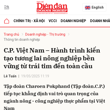
English
CHÍNH TRỊ - XÃ HỘI
VCCI
DOANH NGHIỆP
DOANH NH
bình luận
Trang chủ
Doanh nghiệp - Thị trường
Thông tin doanh nghiệp
C.P. Việt Nam – Hành trình kiến
tạo tương lai nông nghiệp bền
vững từ trái tim đến toàn cầu
Lê Tuấn
19/05/2025 11:19
Hủy
G
Tập đoàn Charoen Pokphand (Tập đoàn.C.P.)
tiếp tục khẳng định vai trò quan trọng của
ngành nông - công nghiệp thực phẩm tại Việt
Nam