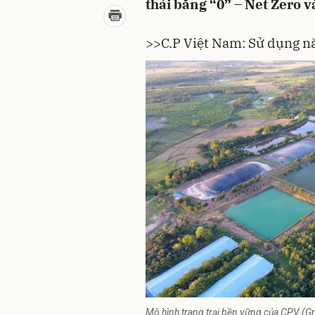
thải bằng “0” – Net Zero v
>>
C.P Việt Nam: Sử dụng nă
Mô hình trang trại bền vững của CPV (G