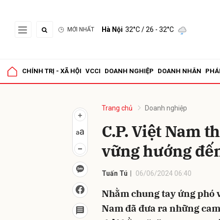
Hà Nội
32°C
/ 26 - 32°C
MỚI NHẤT
Gửi 
CHÍNH TRỊ - XÃ HỘI
VCCI
DOANH NGHIỆP
DOANH NHÂN
PHÁ
Trang chủ
Doanh nghiệp
C.P. Việt Nam t
vững hướng đến
Tuấn Tú
06/06/2024 06:40
Nhằm chung tay ứng phó vớ
Nam đã đưa ra những cam 