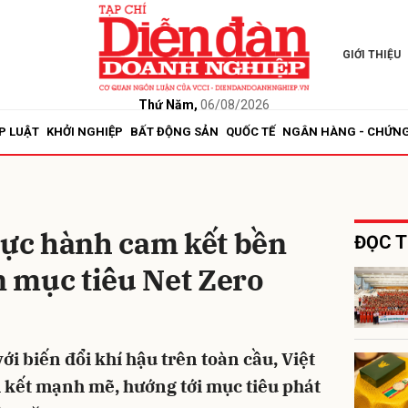
GIỚI THIỆU
bình luận
Thứ Năm,
06/08/2026
P LUẬT
KHỞI NGHIỆP
BẤT ĐỘNG SẢN
QUỐC TẾ
NGÂN HÀNG - CHỨN
hực hành cam kết bền
ĐỌC T
 mục tiêu Net Zero
Hủy
G
i biến đổi khí hậu trên toàn cầu, Việt
kết mạnh mẽ, hướng tới mục tiêu phát