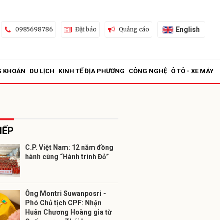
English
0985698786
Đặt báo
Quảng cáo
G KHOÁN
DU LỊCH
KINH TẾ ĐỊA PHƯƠNG
CÔNG NGHỆ
Ô TÔ - XE MÁY
IẾP
C.P. Việt Nam: 12 năm đồng
hành cùng “Hành trình Đỏ”
ửi
Ông Montri Suwanposri -
Phó Chủ tịch CPF: Nhận
Huân Chương Hoàng gia từ