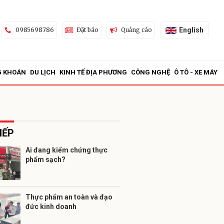
English
0985698786
Đặt báo
Quảng cáo
G KHOÁN
DU LỊCH
KINH TẾ ĐỊA PHƯƠNG
CÔNG NGHỆ
Ô TÔ - XE MÁY
IẾP
Ai đang kiểm chứng thực
phẩm sạch?
ửi
Thực phẩm an toàn và đạo
đức kinh doanh