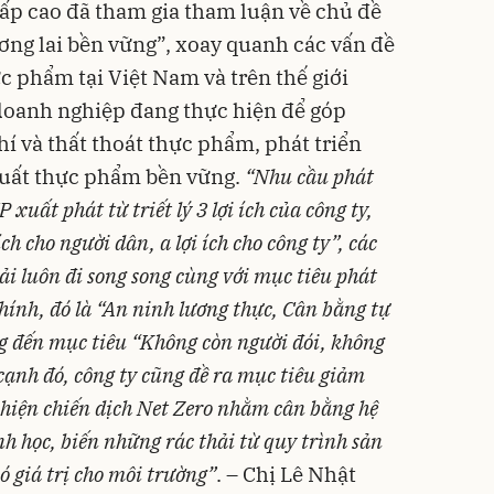
 cao đã tham gia tham luận về chủ đề
ơng lai bền vững”, xoay quanh các vấn đề
c phẩm tại Việt Nam và trên thế giới
 doanh nghiệp đang thực hiện để góp
í và thất thoát thực phẩm, phát triển
uất thực phẩm bền vững.
“Nhu cầu phát
xuất phát từ triết lý 3 lợi ích của công ty,
̣i ích cho người dân, a lợi ích cho công ty”, các
hải luôn đi song song cùng với mục tiêu phát
 chính, đó là “An ninh lương thực, Cân bằng tự
ớng đến mục tiêu “Không còn người đói, không
cạnh đó, công ty cũng đề ra mục tiêu giảm
hiện chiến dịch Net Zero nhằm cân bằng hệ
h học, biến những rác thải từ quy trình sản
́ giá trị cho môi trường”
. – Chị Lê Nhật