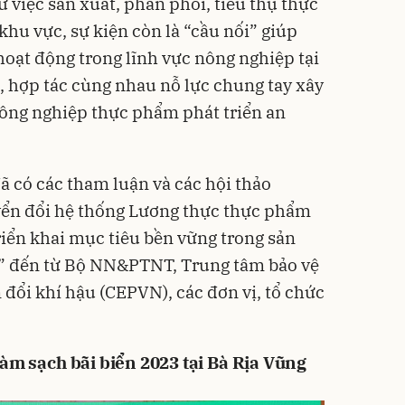
ừ việc sản xuất, phân phối, tiêu thụ thực
hu vực, sự kiện còn là “cầu nối” giúp
hoạt động trong lĩnh vực nông nghiệp tại
u, hợp tác cùng nhau nỗ lực chung tay xây
ông nghiệp thực phẩm phát triển an
đã có các tham luận và các hội thảo
yển đổi hệ thống Lương thực thực phẩm
riển khai mục tiêu bền vững trong sản
m” đến từ Bộ NN&PTNT, Trung tâm bảo vệ
 đổi khí hậu (CEPVN), các đơn vị, tổ chức
àm sạch bãi biển 2023 tại Bà Rịa Vũng