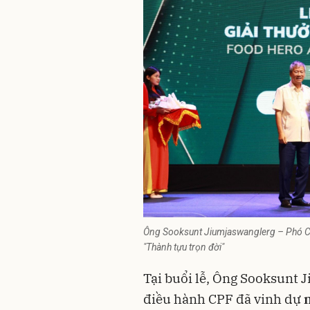
Ông Sooksunt Jiumjaswanglerg – Phó Ch
"Thành tựu trọn đời"
Tại buổi lễ, Ông Sooksun
điều hành CPF đã vinh dự
n