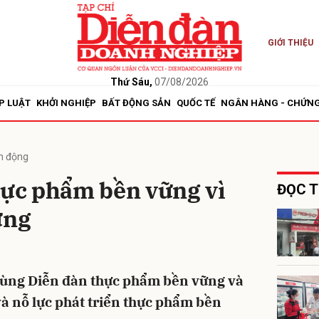
GIỚI THIỆU
bình luận
Thứ Sáu,
07/08/2026
P LUẬT
KHỞI NGHIỆP
BẤT ĐỘNG SẢN
QUỐC TẾ
NGÂN HÀNG - CHỨN
n động
hực phẩm bền vững vì
ĐỌC T
ững
Hủy
G
cùng Diễn đàn thực phẩm bền vững và
và nỗ lực phát triển thực phẩm bền