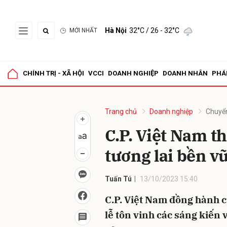
Hà Nội
32°C
/ 26 - 32°C
MỚI NHẤT
Gửi 
CHÍNH TRỊ - XÃ HỘI
VCCI
DOANH NGHIỆP
DOANH NHÂN
PHÁ
Trang chủ
Doanh nghiệp
Chuyể
C.P. Việt Nam t
tương lai bền v
Tuấn Tú
13/10/2023 15:40
C.P. Việt Nam đồng hành 
lễ tôn vinh các sáng kiến 