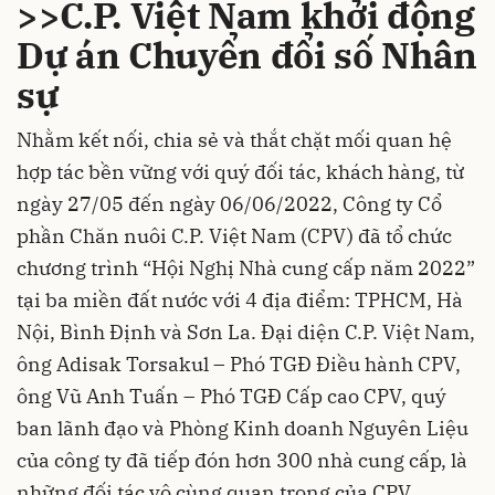
>>C.P. Việt Nam khởi động
Dự án Chuyển đổi số Nhân
sự
Nhằm kết nối, chia sẻ và thắt chặt mối quan hệ
hợp tác bền vững với quý đối tác, khách hàng, từ
ngày 27/05 đến ngày 06/06/2022, Công ty Cổ
phần Chăn nuôi C.P. Việt Nam (CPV) đã tổ chức
chương trình “Hội Nghị Nhà cung cấp năm 2022”
tại ba miền đất nước với 4 địa điểm: TPHCM, Hà
Nội, Bình Định và Sơn La. Đại diện C.P. Việt Nam,
ông Adisak Torsakul – Phó TGĐ Điều hành CPV,
ông Vũ Anh Tuấn – Phó TGĐ Cấp cao CPV, quý
ban lãnh đạo và Phòng Kinh doanh Nguyên Liệu
của công ty đã tiếp đón hơn 300 nhà cung cấp, là
những đối tác vô cùng quan trọng của CPV.