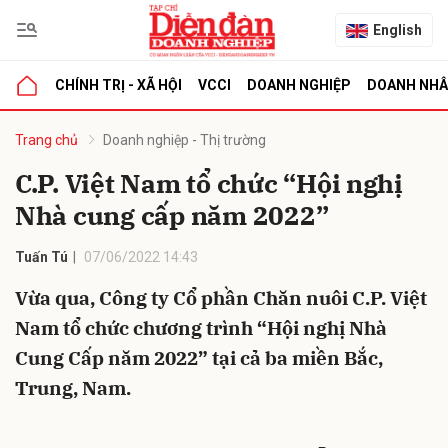
English
CHÍNH TRỊ - XÃ HỘI
VCCI
DOANH NGHIỆP
DOANH NH
bình luận
Trang chủ
Doanh nghiệp - Thị trường
C.P. Việt Nam tổ chức “Hội nghị
Nhà cung cấp năm 2022”
Tuấn Tú
07/06/2022 14:43
Vừa qua, Công ty Cổ phần Chăn nuôi C.P. Việt
Nam tổ chức chương trình “Hội nghị Nhà
Hủy
G
Cung Cấp năm 2022” tại cả ba miền Bắc,
Trung, Nam.