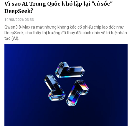
Vì sao AI Trung Quốc khó lặp lại "cú sốc"
DeepSeek?
10/08/2026 03:33
Qwen3.8-Max ra mắt nhưng không kéo cổ phiếu chip lao dốc như
DeepSeek, cho thấy thị trường đã thay đổi cách nhìn về trí tuệ nhân
tạo (AI).