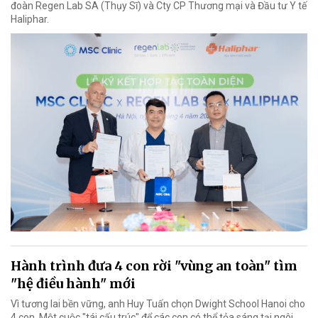
đoàn Regen Lab SA (Thụy Sĩ) và Cty CP Thương mại và Đầu tư Y tế
Haliphar.
Hành trình đưa 4 con rời "vùng an toàn" tìm
"hệ điều hành" mới
Vì tương lai bền vững, anh Huy Tuấn chọn Dwight School Hanoi cho
4 con. Một cuộc "tái cấu trúc" để các con có thể tỏa sáng tại ngôi