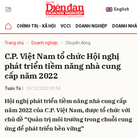
English
CHÍNH TRỊ - XÃ HỘI
VCCI
DOANH NGHIỆP
DOANH NH
bình luận
Trang chủ
Doanh nghiệp
Chuyển động
C.P. Việt Nam tổ chức Hội nghị
phát triển tiềm năng nhà cung
cấp năm 2022
Tuấn Tú
19/12/2022 09:54
Hội nghị phát triển tiềm năng nhà cung cấp
Hủy
G
năm 2022 của C.P. Việt Nam, được tổ chức với
chủ đề “Quản trị môi trường trong chuỗi cung
ứng để phát triển bền vững”