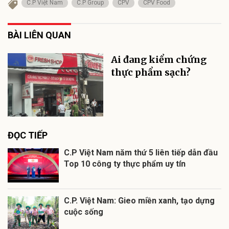
C.P Việt Nam
C.P Group
CPV
CPV Food
BÀI LIÊN QUAN
Ai đang kiểm chứng
thực phẩm sạch?
ĐỌC TIẾP
C.P Việt Nam năm thứ 5 liên tiếp dẫn đầu
Top 10 công ty thực phẩm uy tín
C.P. Việt Nam: Gieo miền xanh, tạo dựng
cuộc sống