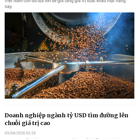
Việt Nam còn dư địa lớn để gia tăng giá trị xuất khẩu mặt hàng
này.
Doanh nghiệp ngành tỷ USD tìm đường lên
chuỗi giá trị cao
03/04/2026 02:29