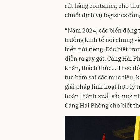
rút hàng container, cho thu
chuỗi dịch vụ logistics đồn
“Năm 2024, các biến động t
trưởng kinh tế nói chung v
biển
nói riêng. Đặc biệt tro
diễn ra gay gắt, Cảng Hải P
khăn, thách thức... Theo đ
tục bám sát các mục tiêu, k
giải pháp linh hoạt hợp lý 
hoàn thành xuất sắc mọi nh
Cảng Hải Phòng cho biết t