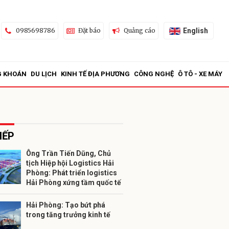
English
0985698786
Đặt báo
Quảng cáo
G KHOÁN
DU LỊCH
KINH TẾ ĐỊA PHƯƠNG
CÔNG NGHỆ
Ô TÔ - XE MÁY
IẾP
Ông Trần Tiến Dũng, Chủ
tịch Hiệp hội Logistics Hải
ửi
Phòng: Phát triển logistics
Hải Phòng xứng tầm quốc tế
Hải Phòng: Tạo bứt phá
trong tăng trưởng kinh tế