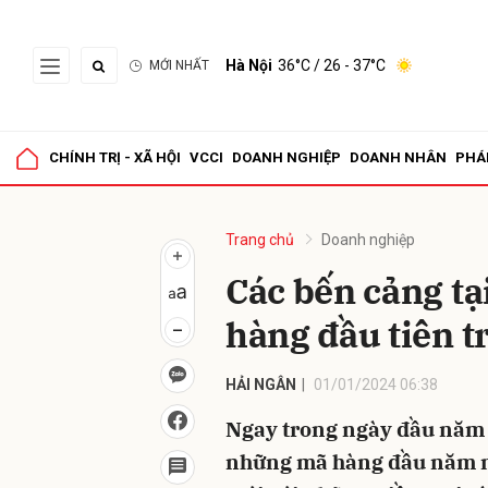
Hà Nội
36°C
/ 26 - 37°C
MỚI NHẤT
Gửi 
CHÍNH TRỊ - XÃ HỘI
VCCI
DOANH NGHIỆP
DOANH NHÂN
PHÁ
Trang chủ
Doanh nghiệp
Các bến cảng t
hàng đầu tiên 
HẢI NGÂN
01/01/2024 06:38
Ngay trong ngày đầu năm 
những mã hàng đầu năm nh