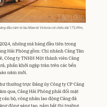
àng đầu năm từ tàu Maersk Victoria với chiều dài 175,49m,
/2024, những mã hàng đầu tiên trong
cảng
Hải Phòng
gồm: Chi nhánh Cảng Tân
ẽ, Công ty TNHH Một thành viên Cảng
rã, phấn khởi ngập tràn trên các bến
chào năm mới.
hư thường trực Đảng ủy Công ty CP Cảng
năm qua, Cảng Hải Phòng phải đối mặt
 cán bộ, công nhân lao động Cảng đã
ng động sáng tạo, nắm bắt thị trường,