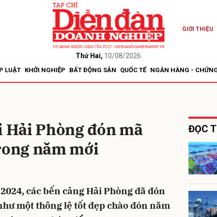
GIỚI THIỆU
bình luận
Thứ Hai,
10/08/2026
P LUẬT
KHỞI NGHIỆP
BẤT ĐỘNG SẢN
QUỐC TẾ
NGÂN HÀNG - CHỨN
ại Hải Phòng đón mã
ĐỌC T
trong năm mới
Hủy
G
2024, các bến cảng Hải Phòng đã đón
ư một thông lệ tốt đẹp chào đón năm