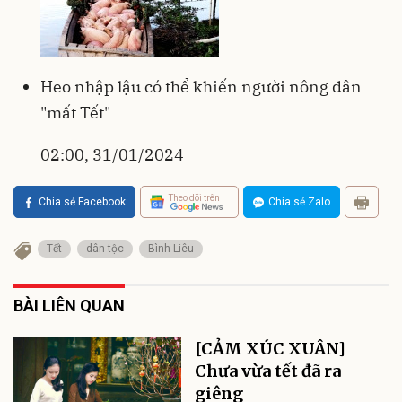
Heo nhập lậu có thể khiến người nông dân
"mất Tết"
02:00, 31/01/2024
Theo dõi trên
Chia sẻ Facebook
Chia sẻ Zalo
Tết
dân tộc
Bình Liêu
BÀI LIÊN QUAN
[CẢM XÚC XUÂN]
Chưa vừa tết đã ra
giêng