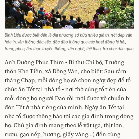
Bình Liêu được biết đến là địa phương sở hữu nhiều giá trị, nét đẹp văn
hóa truyền thống đặc sắc, độc đáo thông qua các hoạt động lễ hội,
trang phục, ẩm thực truyền thống, văn nghệ, thể thao, trò chơi dân gian
Anh Dường Phúc Thím - Bí thư Chi bộ, Trưởng
thôn Khe Tiền, xã Đồng Văn, cho biết: Sau rằm
tháng Chạp, mỗi dòng họ sẽ chọn ngày đẹp để tổ
chức ăn Tết tại nhà tổ - nơi thờ cúng tổ tiên của
mỗi dòng họ người Dao rồi mới được về chuẩn bị
đón Tết ở nhà riêng của mình. Ngày ăn Tết tại
nhà tổ được thông báo tới các gia đình trong dòng
họ. Chủ gia đình mang theo lễ vật (gà, thịt lợn,
rượu, gạo nếp, hương, giấy vàng...) đến cùng