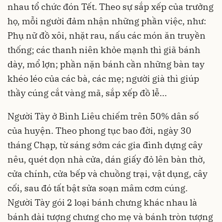
nhau tổ chức đón Tết. Theo sự sắp xếp của trưởng
họ, mỗi người đảm nhận những phần việc, như:
Phụ nữ đồ xôi, nhặt rau, nấu các món ăn truyền
thống; các thanh niên khỏe mạnh thì giã bánh
dày, mổ lợn; phần nặn bánh cần những bàn tay
khéo léo của các bà, các mẹ; người già thì giúp
thầy cúng cắt vàng mã, sắp xếp đồ lễ...
Người Tày ở
Bình Liêu
chiếm trên 50% dân số
của huyện. Theo phong tục bao đời, ngày 30
tháng Chạp, từ sáng sớm các gia đình dựng cây
nêu, quét dọn nhà cửa, dán giấy đỏ lên bàn thờ,
cửa chính, cửa bếp và chuồng trại, vật dụng, cây
cối, sau đó tất bật sửa soạn mâm cơm cúng.
Người Tày gói 2 loại bánh chưng khác nhau là
bánh dài tượng chưng cho mẹ và bánh tròn tượng