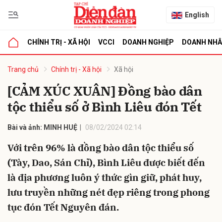
English
CHÍNH TRỊ - XÃ HỘI
VCCI
DOANH NGHIỆP
DOANH NH
bình luận
Trang chủ
Chính trị - Xã hội
Xã hội
[CẢM XÚC XUÂN] Đồng bào dân
tộc thiểu số ở Bình Liêu đón Tết
Bài và ảnh: MINH HUỆ
08/02/2024 02:14
Với trên 96% là đồng bào dân tộc thiểu số
(Tày, Dao, Sán Chỉ), Bình Liêu được biết đến
Hủy
G
là địa phương luôn ý thức gìn giữ, phát huy,
lưu truyền những nét đẹp riêng trong phong
tục đón Tết Nguyên đán.