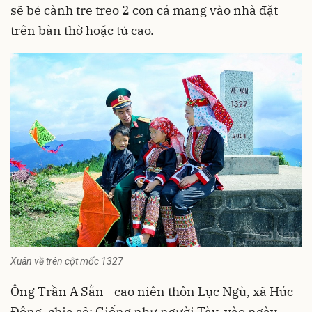
sẽ bẻ cành tre treo 2 con cá mang vào nhà đặt
trên bàn thờ hoặc tủ cao.
Xuân về trên cột mốc 1327
Ông Trần A Sằn - cao niên thôn Lục Ngù, xã Húc
Động, chia sẻ: Giống như người Tày, vào ngày