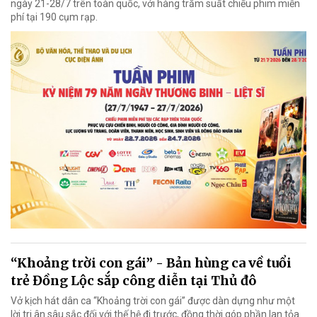
ngày 21-28/7 trên toàn quốc, với hàng trăm suất chiếu phim miễn
phí tại 190 cụm rạp.
“Khoảng trời con gái” - Bản hùng ca về tuổi
trẻ Đồng Lộc sắp công diễn tại Thủ đô
Vở kịch hát dân ca “Khoảng trời con gái” được dàn dựng như một
lời tri ân sâu sắc đối với thế hệ đi trước, đồng thời góp phần lan tỏa