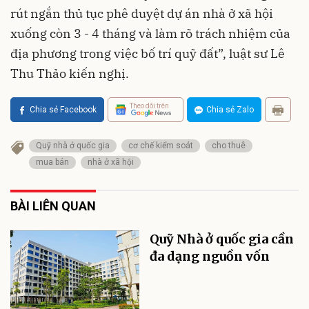
rút ngắn thủ tục phê duyệt dự án nhà ở xã hội
xuống còn 3 - 4 tháng và làm rõ trách nhiệm của
địa phương trong việc bố trí quỹ đất”, luật sư Lê
Thu Thảo kiến nghị.
Theo dõi trên
Chia sẻ Facebook
Chia sẻ Zalo
Quỹ nhà ở quốc gia
cơ chế kiểm soát
cho thuê
mua bán
nhà ở xã hội
BÀI LIÊN QUAN
Quỹ Nhà ở quốc gia cần
đa dạng nguồn vốn