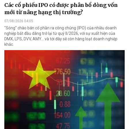
Các cổ phiếu IPO có được phân bổ dòng vốn
mới từ nâng hạng thị trường?
07/08/2026 04:05
"Sóng" chào bán cổ phần ra công chúng (IPO) của nhiều doanh
nghiệp bắt đầu dâng trở lại từ quý II/2026, với sự xuất hiện của
DMX, LPS, DVV, AMY... và tới đây sẽ còn hàng loạt doanh nghiệp
khác.