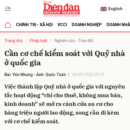
English
CHÍNH TRỊ - XÃ HỘI
VCCI
DOANH NGHIỆP
DOANH NH
bình luận
Trang chủ
Pháp luật
Nghiên cứu - Trao đổi
Cần cơ chế kiểm soát với Quỹ nhà
ở quốc gia
Bài: Yến Nhung - Ảnh: Quốc Tuấn
18/09/2025 04:15
Việc thành lập Quỹ nhà ở quốc gia với nguyên
tắc hoạt động “chỉ cho thuê, không mua bán,
Hủy
G
kinh doanh” sẽ mở ra cánh cửa an cư cho
hàng triệu người lao động, song cần đi kèm
với cơ chế kiểm soát.