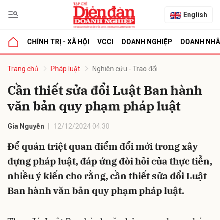
English
CHÍNH TRỊ - XÃ HỘI
VCCI
DOANH NGHIỆP
DOANH NH
bình luận
Trang chủ
Pháp luật
Nghiên cứu - Trao đổi
Cần thiết sửa đổi Luật Ban hành
văn bản quy phạm pháp luật
Gia Nguyễn
12/12/2024 04:30
Để quán triệt quan điểm đổi mới trong xây
dựng pháp luật, đáp ứng đòi hỏi của thực tiễn,
Hủy
G
nhiều ý kiến cho rằng, cần thiết sửa đổi Luật
Ban hành văn bản quy phạm pháp luật.