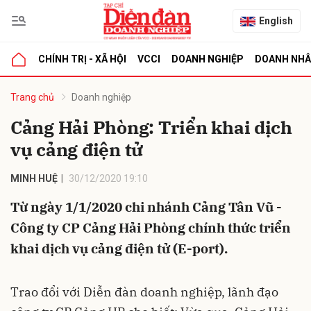
English
CHÍNH TRỊ - XÃ HỘI
VCCI
DOANH NGHIỆP
DOANH NH
bình luận
Trang chủ
Doanh nghiệp
Cảng Hải Phòng: Triển khai dịch
vụ cảng điện tử
MINH HUỆ
30/12/2020 19:10
Từ ngày 1/1/2020 chi nhánh Cảng Tân Vũ -
Công ty CP Cảng Hải Phòng chính thức triển
Hủy
G
khai dịch vụ cảng điện tử (E-port).
Trao đổi với Diễn đàn doanh nghiệp, lãnh đạo