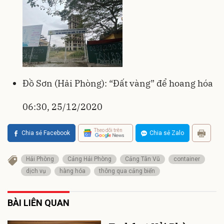
Đồ Sơn (Hải Phòng): “Đất vàng” để hoang hóa
06:30, 25/12/2020
Theo dõi trên
Chia sẻ Facebook
Chia sẻ Zalo
Hải Phòng
Cảng Hải Phòng
Cảng Tân Vũ
container
dịch vụ
hàng hóa
thông qua cảng biển
BÀI LIÊN QUAN