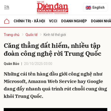
English
CHÍNH TRỊ - XÃ HỘI
VCCI
DOANH NGHIỆP
DOANH NH
bình luận
Trang chủ
Quốc tế
Kinh tế thế giới
Căng thẳng đất hiếm, nhiều tập
đoàn công nghệ rời Trung Quốc
Quân Bảo
20/10/2025 03:00
Những cái tên hàng đầu giới công nghệ như
Microsoft, Amazon Web Service hay Google
Hủy
G
đang đẩy nhanh quá trình rút chuỗi cung ứng
khỏi Trung Quốc.