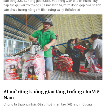
sản tăng 3,87%, đóng góp 5,66% vào tổng GDP của cả nước. Tuy
tiếp tục giữ vai trò trụ đỡ của nền kinh tế, mức đóng góp của ngành
vẫn chưa tương xứng với tiềm năng và lợi thế sẵn có.
AI mở rộng không gian tăng trưởng cho Việt
Nam
Chúng ta thường nhắc đến trí tuệ nhân tạo (AI) như một câu