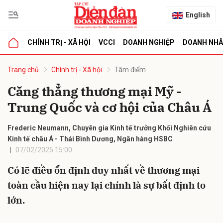
English
CHÍNH TRỊ - XÃ HỘI
VCCI
DOANH NGHIỆP
DOANH NH
bình luận
Trang chủ
Chính trị - Xã hội
Tâm điểm
Căng thẳng thương mại Mỹ -
Trung Quốc và cơ hội của Châu Á
Frederic Neumann, Chuyên gia Kinh tế trưởng Khối Nghiên cứu
Kinh tế châu Á - Thái Bình Dương, Ngân hàng HSBC
07/02/2025 15:00
Hủy
G
Có lẽ điều ổn định duy nhất về thương mại
toàn cầu hiện nay lại chính là sự bất định to
lớn.