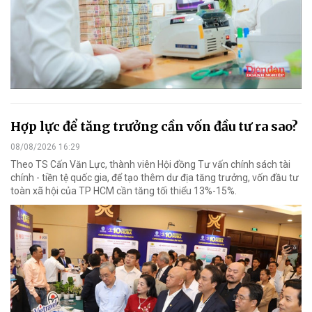
Hợp lực để tăng trưởng cần vốn đầu tư ra sao?
08/08/2026 16:29
Theo TS Cấn Văn Lực, thành viên Hội đồng Tư vấn chính sách tài
chính - tiền tệ quốc gia, để tạo thêm dư địa tăng trưởng, vốn đầu tư
toàn xã hội của TP HCM cần tăng tối thiểu 13%-15%.