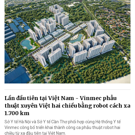
Lần đầu tiên tại Việt Nam - Vinmec phẫu
thuật xuyên Việt hai chiều bằng robot cách xa
1.700 km
Sở Y tế Hà Nội và Sở Y tế Cần Thơ phối hợp cùng Hệ thống Y tế
Vinmec công bố triển khai thành công ca phẫu thuật robot hai
chiều từ xa đầu tiên tại Việt Nam.