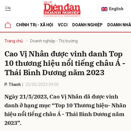
English
CHÍNH TRỊ - XÃ HỘI
VCCI
DOANH NGHIỆP
DOANH NH
bình luận
Trang chủ
Doanh nghiệp - Thị trường
Cao Vị Nhân được vinh danh Top
10 thương hiệu nổi tiếng châu Á -
Thái Bình Dương năm 2023
P. Thanh
25/05/2023 09:00
Ngày 21/5/2023, Cao Vị Nhân đã được vinh
Hủy
G
danh ở hạng mục “Top 10 Thương hiệu- Nhãn
hiệu nổi tiếng châu Á - Thái Bình Dương năm
2023”.