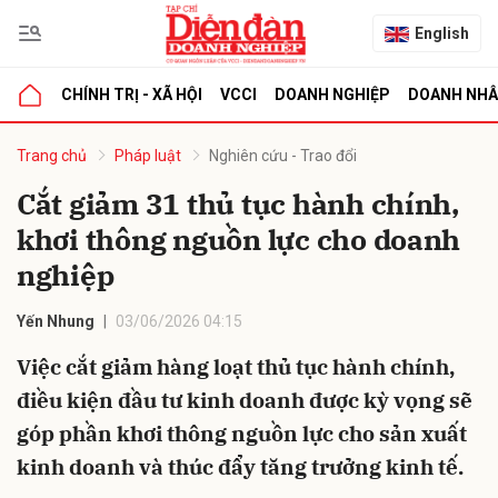
English
CHÍNH TRỊ - XÃ HỘI
VCCI
DOANH NGHIỆP
DOANH NH
bình luận
Trang chủ
Pháp luật
Nghiên cứu - Trao đổi
Cắt giảm 31 thủ tục hành chính,
khơi thông nguồn lực cho doanh
nghiệp
Yến Nhung
03/06/2026 04:15
Việc cắt giảm hàng loạt thủ tục hành chính,
Hủy
G
điều kiện đầu tư kinh doanh được kỳ vọng sẽ
góp phần khơi thông nguồn lực cho sản xuất
kinh doanh và thúc đẩy tăng trưởng kinh tế.