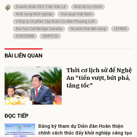
Doanh nhân CEO Trần Văn Lê
Nhà tài trợ chính
khát vọng khởi nghiệp
Vua quạt Việt Nam
Công ty Cổ phần Tập đoàn Cơ điện Phương Linh
Đại học Cambridge Canada
hệ sinh thái bền vững
LEFANS
EUROSFAN
SKATECH
BÀI LIÊN QUAN
Thời cơ lịch sử để Nghệ
An “tiến vượt, bứt phá,
tăng tốc”
ĐỌC TIẾP
Đăng ký tham dự Diễn đàn Hoàn thiện
chính sách thúc đẩy khởi nghiệp sáng tạo