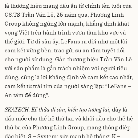
là thương hiệu mang dấu ấn từ chính tên tuổi của
GS.TS Trần Văn Lê, 25 năm qua, Phương Linh
Group không ngừng lớn mạnh, khẳng định khát
vọng Việt trên hành trình vươn tầm khu vực và
thế giới. Từ di sản ấy, LeFans ra đời như một lời
cam kết vững bền, trao gửi sự an tâm tuyệt đối
cho người sử dụng. Gắn thương hiệu Trần Văn Lê
với sản phẩm là gắn trách nhiệm với người tiêu
dùng, cũng là lời khẳng định về cam kết cao nhất,
cam kết từ trái tim của người sáng lập: “LeFans –
An tâm để dùng”.
SKATECH
: K
ế thừa di sản, kiến tạo tương lai
,
đây là
dấu mốc cho thế hệ thứ hai và khởi đầu cho thế hệ
thứ ba của Phương Linh Group, mang thông điệp
đặc biệt, S – System: sức mạnh hệ thống; K –