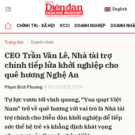
English
CHÍNH TRỊ - XÃ HỘI
VCCI
DOANH NGHIỆP
DOANH NH
bình luận
Trang chủ
Doanh nhân
CEO Trần Văn Lê, Nhà tài trợ
chính tiếp lửa khởi nghiệp cho
quê hương Nghệ An
Phạm Bích Phương
05/10/2025 19:19
Tự lực vươn tới vinh quang, “Vua quạt Việt
Hủy
G
Nam” trở về quê hương với vai trò là Nhà tài
trợ chính cho Diễn đàn khởi nghiệp để tiếp
sức thế hệ trẻ và khẳng định khát vọng