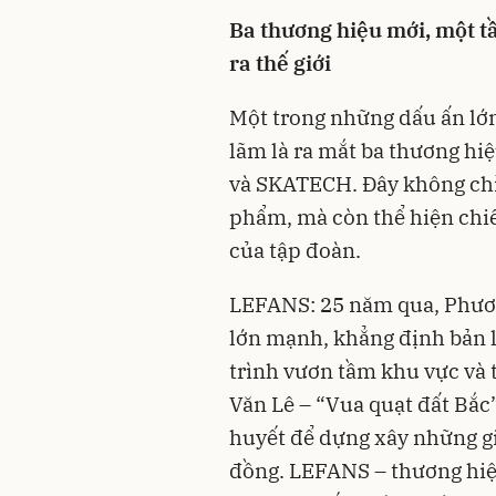
Ba thương hiệu mới, một 
ra thế giới
Một trong những dấu ấn lớn
lãm là ra mắt ba thương h
và SKATECH. Đây không chỉ
phẩm, mà còn thể hiện chi
của tập đoàn.
LEFANS: 25 năm qua, Phươn
lớn mạnh, khẳng định bản lĩ
trình vươn tầm khu vực và t
Văn Lê – “Vua quạt đất Bắ
huyết để dựng xây những gi
đồng. LEFANS – thương hiệ