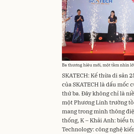
Ba thương hiệu mới, một tầm nhìn lớ
SKATECH: Kế thừa di sản 2
của SKATECH là dấu mốc của
thứ ba. Đây không chỉ là n
một Phương Linh trường t
mang trong mình thông điệp
thống, K – Khải Anh: biểu t
Technology: công nghệ kiến 