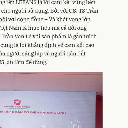
ng tên LEFANS là lời cam kết vững bền
i cho người sử dụng. Bởi với GS. TS Trần
hội với cộng đồng – Và khát vọng lớn
Việt Nam là mục tiêu mà cả đời ông
 Trần Văn Lê với sản phẩm là gắn trách
cũng là lời khẳng định về cam kết cao
của người sáng lập và người dẫn dắt
S, an tâm để dùng.