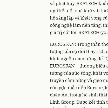
và phát huy, SKATECH khẳn
ngữ kết nối quá khứ với tươ
hệ sáng lập và khát vọng c
công nghệ làm nền tảng, th
giá trị cốt lõi. SKATECH-you
EUROSFAN: Trong thần thoại
tượng của sự đổi thay tích 
khơi nguồn cảm hứng để Tậ
EUROSFAN – thương hiệu q
tượng của sức sống, khát v
truyền cảm hứng và gieo m
còn gợi nhắc đến Europe, 
châu Âu, trong hệ sinh th
Linh Group. Được kết tinh t