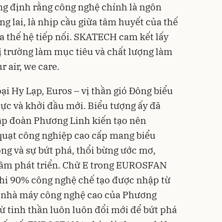
g định rằng công nghệ chính là ngôn
ng lai, là nhịp cầu giữa tâm huyết của thế
ủa thế hệ tiếp nối. SKATECH cam kết lấy
ị trường làm mục tiêu và chất lượng làm
r air, we care.
 Hy Lạp, Euros – vị thần gió Đông biểu
cực và khởi đầu mới. Biểu tượng ấy đã
p đoàn Phương Linh kiến tạo nên
uạt công nghiệp cao cấp mang biểu
ọng và sự bứt phá, thổi bừng ước mơ,
ầm phát triển. Chữ E trong EUROSFAN
khi 90% công nghệ chế tạo được nhập từ
ái nhà máy công nghệ cao của Phương
ừ tinh thần luôn luôn đổi mới để bứt phá