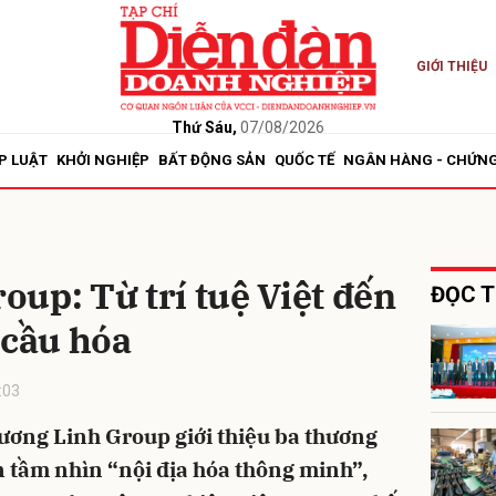
GIỚI THIỆU
bình luận
Thứ Sáu,
07/08/2026
P LUẬT
KHỞI NGHIỆP
BẤT ĐỘNG SẢN
QUỐC TẾ
NGÂN HÀNG - CHỨN
up: Từ trí tuệ Việt đến
ĐỌC T
 cầu hóa
Hủy
G
:03
hương Linh Group giới thiệu ba thương
n tầm nhìn “nội địa hóa thông minh”,