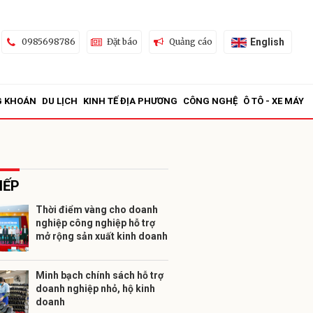
English
0985698786
Đặt báo
Quảng cáo
G KHOÁN
DU LỊCH
KINH TẾ ĐỊA PHƯƠNG
CÔNG NGHỆ
Ô TÔ - XE MÁY
IẾP
Thời điểm vàng cho doanh
nghiệp công nghiệp hỗ trợ
ửi
mở rộng sản xuất kinh doanh
Minh bạch chính sách hỗ trợ
doanh nghiệp nhỏ, hộ kinh
doanh