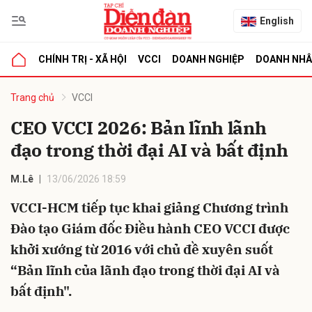
English
CHÍNH TRỊ - XÃ HỘI
VCCI
DOANH NGHIỆP
DOANH NH
bình luận
Trang chủ
VCCI
CEO VCCI 2026: Bản lĩnh lãnh
đạo trong thời đại AI và bất định
M.Lê
13/06/2026 18:59
VCCI-HCM tiếp tục khai giảng Chương trình
Đào tạo Giám đốc Điều hành CEO VCCI được
Hủy
G
khởi xướng từ 2016 với chủ đề xuyên suốt
“Bản lĩnh của lãnh đạo trong thời đại AI và
bất định".