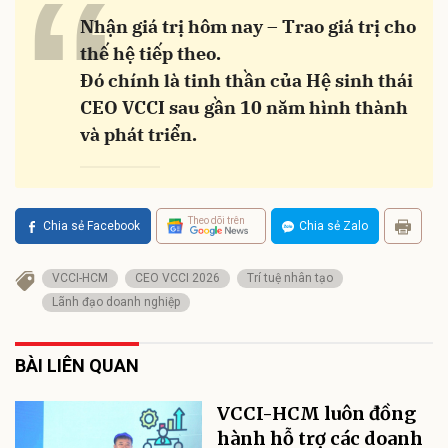
“
Nhận giá trị hôm nay – Trao giá trị cho
thế hệ tiếp theo.
Đó chính là tinh thần của Hệ sinh thái
CEO VCCI sau gần 10 năm hình thành
và phát triển.
Theo dõi trên
Chia sẻ Facebook
Chia sẻ Zalo
VCCI-HCM
CEO VCCI 2026
Trí tuệ nhân tạo
Lãnh đạo doanh nghiệp
BÀI LIÊN QUAN
VCCI-HCM luôn đồng
hành hỗ trợ các doanh