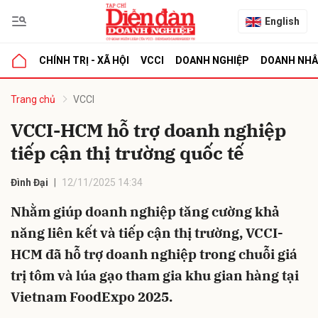
English
CHÍNH TRỊ - XÃ HỘI
VCCI
DOANH NGHIỆP
DOANH NH
bình luận
Trang chủ
VCCI
VCCI-HCM hỗ trợ doanh nghiệp
tiếp cận thị trường quốc tế
Đình Đại
12/11/2025 14:34
Nhằm giúp doanh nghiệp tăng cường khả
năng liên kết và tiếp cận thị trường, VCCI-
Hủy
G
HCM đã hỗ trợ doanh nghiệp trong chuỗi giá
trị tôm và lúa gạo tham gia khu gian hàng tại
Vietnam FoodExpo 2025.