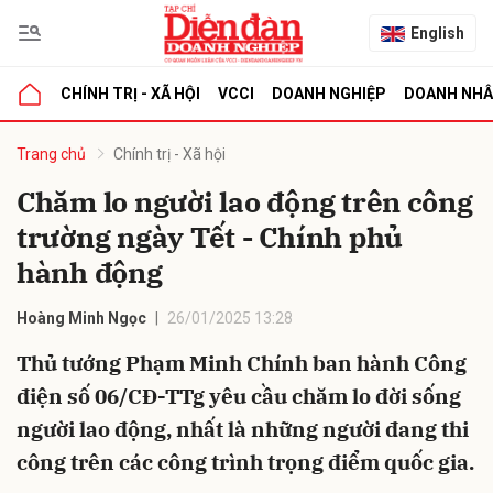
English
CHÍNH TRỊ - XÃ HỘI
VCCI
DOANH NGHIỆP
DOANH NH
bình luận
Trang chủ
Chính trị - Xã hội
Chăm lo người lao động trên công
trường ngày Tết - Chính phủ
hành động
Hoàng Minh Ngọc
26/01/2025 13:28
Thủ tướng Phạm Minh Chính ban hành Công
Hủy
G
điện số 06/CĐ-TTg yêu cầu chăm lo đời sống
người lao động, nhất là những người đang thi
công trên các công trình trọng điểm quốc gia.