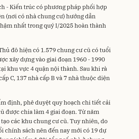
ch - Kiến trúc có phương pháp phối hợp
ện (nơi có nhà chung cư) hướng dẫn
chậm nhất trong quý I/2025 hoàn thành
Thủ đô hiện có 1.579 chung cư cũ có tuổi
ợc xây dựng vào giai đoạn 1960 - 1990
 tại khu vực 4 quận nội thành. Sau khi rà
 cấp C, 137 nhà cấp B và 7 nhà thuộc diện
ẩm định, phê duyệt quy hoạch chi tiết cải
cũ được chia làm 4 giai đoạn. Từ năm
 tạo các khu chung cư cũ. Tuy nhiên, do
đổi chính sách nên đến nay mới có 19 dự