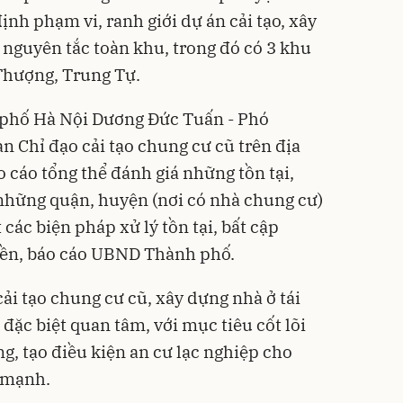
ịnh phạm vi, ranh giới dự án cải tạo, xây
 nguyên tắc toàn khu, trong đó có 3 khu
Thượng, Trung Tự.
phố Hà Nội Dương Đức Tuấn - Phó
 Chỉ đạo cải tạo chung cư cũ trên địa
 cáo tổng thể đánh giá những tồn tại,
những quận, huyện (nơi có nhà chung cư)
 các biện pháp xử lý tồn tại, bất cập
uyền, báo cáo UBND Thành phố.
ải tạo chung cư cũ, xây dựng nhà ở tái
đặc biệt quan tâm, với mục tiêu cốt lõi
g, tạo điều kiện an cư lạc nghiệp cho
 mạnh.