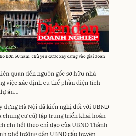
 thọ hơn 50 năm, chủ yếu được xây dựng vào giai đoạn
ý liên quan đến nguồn gốc sở hữu nhà
g việc xác định cụ thể phần diện tích
ự án...
ây dựng Hà Nội đã kiến nghị đối với UBND
 chung cư cũ) tập trung triển khai hoàn
ch chi tiết theo chỉ đạo của UBND Thành
nh phố hướng dẫn UBND cấp huyện