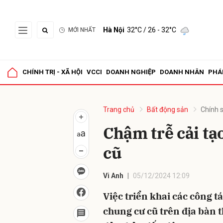
Hà Nội
32°C
/ 26 - 32°C
MỚI NHẤT
Gửi 
CHÍNH TRỊ - XÃ HỘI
VCCI
DOANH NGHIỆP
DOANH NHÂN
PHÁ
Trang chủ
Bất động sản
Chính 
Chậm trễ cải tạ
cũ
Vi Anh
05/12/2024 12:09
Việc triển khai các công tá
chung cư cũ trên địa bàn 