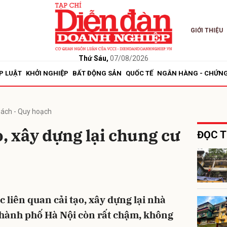
GIỚI THIỆU
bình luận
Thứ Sáu,
07/08/2026
P LUẬT
KHỞI NGHIỆP
BẤT ĐỘNG SẢN
QUỐC TẾ
NGÂN HÀNG - CHỨN
sách - Quy hoạch
o, xây dựng lại chung cư
ĐỌC T
Hủy
G
c liên quan cải tạo, xây dựng lại nhà
thành phố Hà Nội còn rất chậm, không