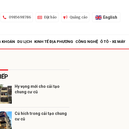
English
0985698786
Đặt báo
Quảng cáo
G KHOÁN
DU LỊCH
KINH TẾ ĐỊA PHƯƠNG
CÔNG NGHỆ
Ô TÔ - XE MÁY
IẾP
Hy vọng mới cho cải tạo
chung cư cũ
ửi
Cú hích trong cải tạo chung
cư cũ