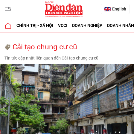
English
CHÍNH TRỊ - XÃ HỘI
VCCI
DOANH NGHIỆP
DOANH NHÂN
Cải tạo chung cư cũ
Tin tức cập nhật liên quan đến Cải tạo chung cư cũ