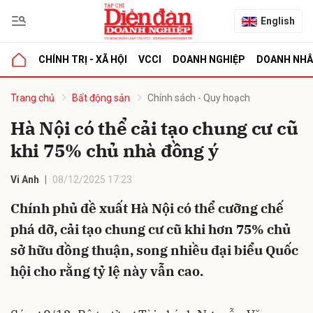
English
CHÍNH TRỊ - XÃ HỘI
VCCI
DOANH NGHIỆP
DOANH NH
bình luận
Trang chủ
Bất động sản
Chính sách - Quy hoạch
Hà Nội có thể cải tạo chung cư cũ
khi 75% chủ nhà đồng ý
Vi Anh
08/12/2025 17:23
Chính phủ đề xuất Hà Nội có thể cưỡng chế
phá dỡ, cải tạo chung cư cũ khi hơn 75% chủ
Hủy
G
sở hữu đồng thuận, song nhiều đại biểu Quốc
hội cho rằng tỷ lệ này vẫn cao.