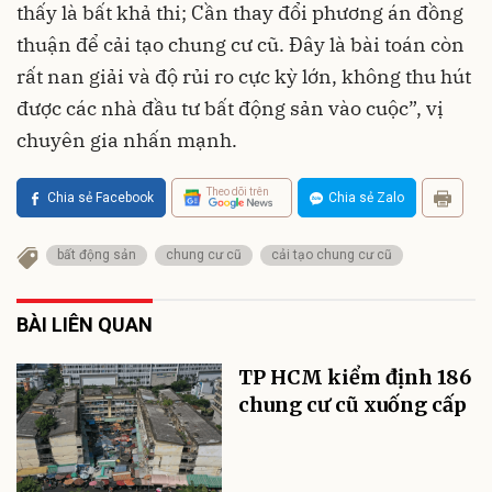
thấy là bất khả thi; Cần thay đổi phương án đồng
thuận để cải tạo chung cư cũ. Đây là bài toán còn
rất nan giải và độ rủi ro cực kỳ lớn, không thu hút
được các nhà đầu tư bất động sản vào cuộc”, vị
chuyên gia nhấn mạnh.
Theo dõi trên
Chia sẻ Facebook
Chia sẻ Zalo
bất động sản
chung cư cũ
cải tạo chung cư cũ
BÀI LIÊN QUAN
TP HCM kiểm định 186
chung cư cũ xuống cấp