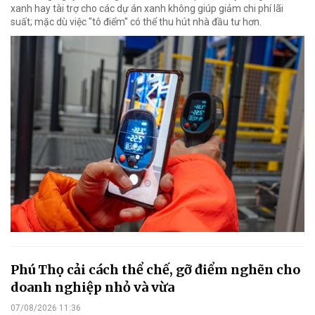
xanh hay tài trợ cho các dự án xanh không giúp giảm chi phí lãi
suất; mặc dù việc "tô điểm" có thể thu hút nhà đầu tư hơn.
Phú Thọ cải cách thể chế, gỡ điểm nghẽn cho
doanh nghiệp nhỏ và vừa
07/08/2026 11:36