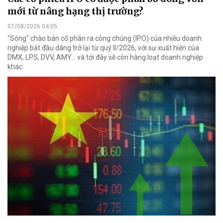
mới từ nâng hạng thị trường?
07/08/2026 04:05
"Sóng" chào bán cổ phần ra công chúng (IPO) của nhiều doanh
nghiệp bắt đầu dâng trở lại từ quý II/2026, với sự xuất hiện của
DMX, LPS, DVV, AMY... và tới đây sẽ còn hàng loạt doanh nghiệp
khác.