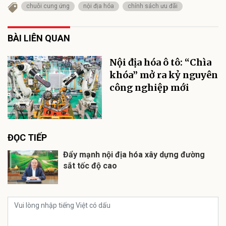
chuỗi cung ứng
nội địa hóa
chính sách ưu đãi
BÀI LIÊN QUAN
Nội địa hóa ô tô: “Chìa
khóa” mở ra kỷ nguyên
công nghiệp mới
ĐỌC TIẾP
Đẩy mạnh nội địa hóa xây dựng đường
sắt tốc độ cao