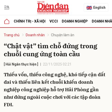
English
CHÍNH TRỊ - XÃ HỘI
VCCI
DOANH NGHIỆP
DOANH NH
bình luận
Trang chủ
Doanh nhân
Chuyện làm ăn
“Chật vật” tìm chỗ đứng trong
chuỗi cung ứng toàn cầu
[ Hải Ngân thực hiện ]
22/11/2025 02:21
Thiếu vốn, thiếu công nghệ, khó tiếp cận đất
đai và thiếu liên kết chuỗi khiến doanh
Hủy
G
nghiệp công nghiệp hỗ trợ Hải Phòng gần
như đứng ngoài cuộc chơi với các tập đoàn
FDI.