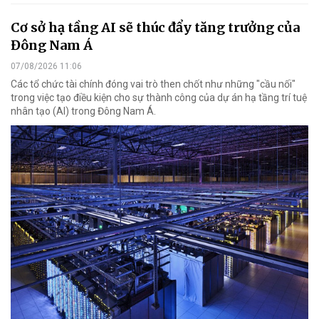
Cơ sở hạ tầng AI sẽ thúc đẩy tăng trưởng của
Đông Nam Á
07/08/2026 11:06
Các tổ chức tài chính đóng vai trò then chốt như những "cầu nối"
trong việc tạo điều kiện cho sự thành công của dự án hạ tầng trí tuệ
nhân tạo (AI) trong Đông Nam Á.