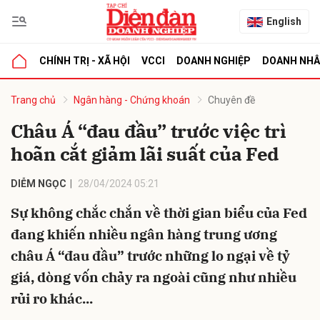
English
CHÍNH TRỊ - XÃ HỘI
VCCI
DOANH NGHIỆP
DOANH NH
bình luận
Trang chủ
Ngân hàng - Chứng khoán
Chuyên đề
Châu Á “đau đầu” trước việc trì
hoãn cắt giảm lãi suất của Fed
DIỄM NGỌC
28/04/2024 05:21
Sự không chắc chắn về thời gian biểu của Fed
đang khiến nhiều ngân hàng trung ương
Hủy
G
châu Á “đau đầu” trước những lo ngại về tỷ
giá, dòng vốn chảy ra ngoài cũng như nhiều
rủi ro khác...