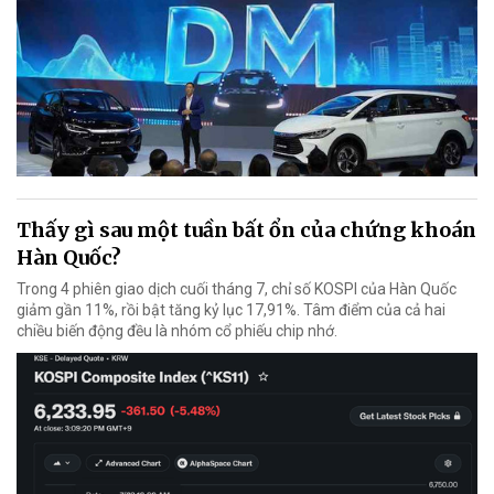
Thấy gì sau một tuần bất ổn của chứng khoán
Hàn Quốc?
Trong 4 phiên giao dịch cuối tháng 7, chỉ số KOSPI của Hàn Quốc
giảm gần 11%, rồi bật tăng kỷ lục 17,91%. Tâm điểm của cả hai
chiều biến động đều là nhóm cổ phiếu chip nhớ.