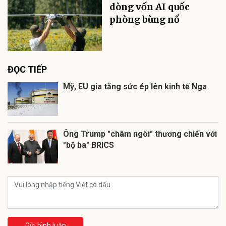
dòng vốn AI quốc
phòng bùng nổ
ĐỌC TIẾP
Mỹ, EU gia tăng sức ép lên kinh tế Nga
Ông Trump "châm ngòi" thương chiến với
"bộ ba" BRICS
Gửi bình luận