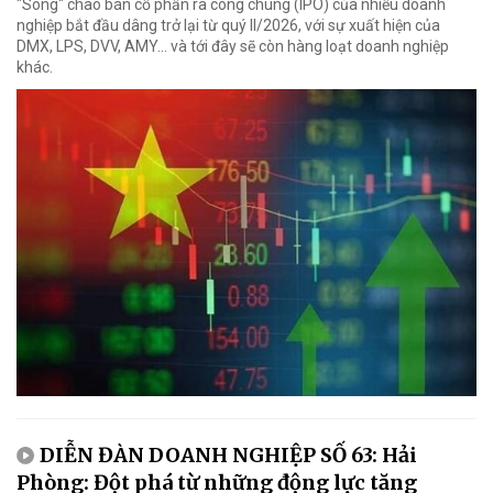
"Sóng" chào bán cổ phần ra công chúng (IPO) của nhiều doanh
nghiệp bắt đầu dâng trở lại từ quý II/2026, với sự xuất hiện của
DMX, LPS, DVV, AMY... và tới đây sẽ còn hàng loạt doanh nghiệp
khác.
DIỄN ĐÀN DOANH NGHIỆP SỐ 63: Hải
Phòng: Đột phá từ những động lực tăng