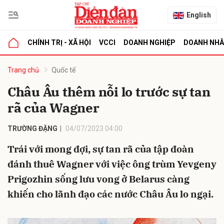
English
CHÍNH TRỊ - XÃ HỘI
VCCI
DOANH NGHIỆP
DOANH NH
bình luận
Trang chủ
Quốc tế
Châu Âu thêm nỗi lo trước sự tan
rã của Wagner
TRƯỜNG ĐẶNG
04/07/2023 04:00
Trái với mong đợi, sự tan rã của tập đoàn
đánh thuê Wagner với việc ông trùm Yevgeny
Hủy
G
Prigozhin sống lưu vong ở Belarus càng
khiến cho lãnh đạo các nước Châu Âu lo ngại.