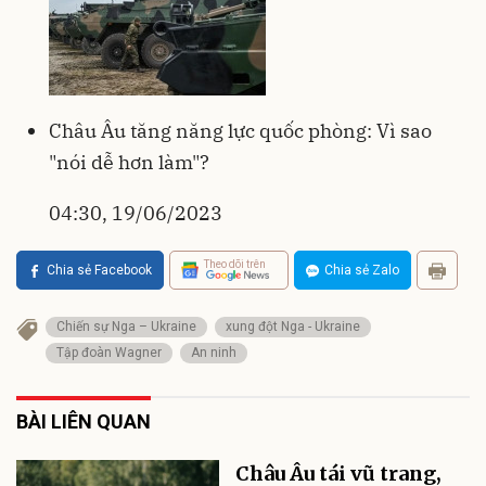
Châu Âu tăng năng lực quốc phòng: Vì sao
"nói dễ hơn làm"?
04:30, 19/06/2023
Theo dõi trên
Chia sẻ Facebook
Chia sẻ Zalo
Chiến sự Nga – Ukraine
xung đột Nga - Ukraine
Tập đoàn Wagner
An ninh
BÀI LIÊN QUAN
Châu Âu tái vũ trang,