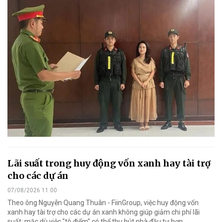
Lãi suất trong huy động vốn xanh hay tài trợ
cho các dự án
07/08/2026 11:00
Theo ông Nguyễn Quang Thuân - FiinGroup, việc huy động vốn
xanh hay tài trợ cho các dự án xanh không giúp giảm chi phí lãi
suất; mặc dù việc "tô điểm" có thể thu hút nhà đầu tư hơn.