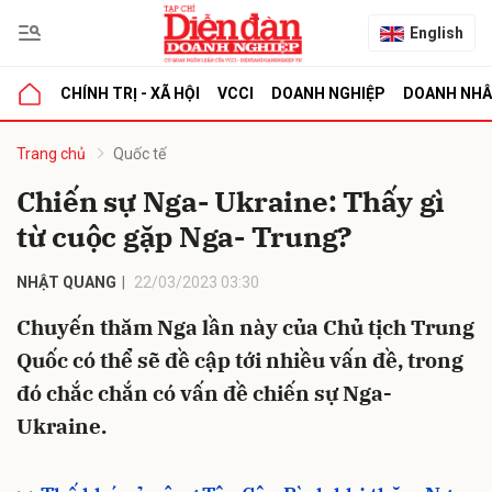
English
CHÍNH TRỊ - XÃ HỘI
VCCI
DOANH NGHIỆP
DOANH NH
bình luận
Trang chủ
Quốc tế
Chiến sự Nga- Ukraine: Thấy gì
từ cuộc gặp Nga- Trung?
NHẬT QUANG
22/03/2023 03:30
Chuyến thăm Nga lần này của Chủ tịch Trung
Quốc có thể sẽ đề cập tới nhiều vấn đề, trong
Hủy
G
đó chắc chắn có vấn đề chiến sự Nga-
Ukraine.