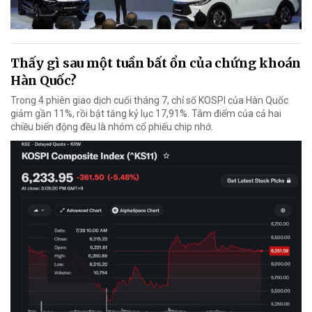
Thấy gì sau một tuần bất ổn của chứng khoán
Hàn Quốc?
Trong 4 phiên giao dịch cuối tháng 7, chỉ số KOSPI của Hàn Quốc
giảm gần 11%, rồi bật tăng kỷ lục 17,91%. Tâm điểm của cả hai
chiều biến động đều là nhóm cổ phiếu chip nhớ.