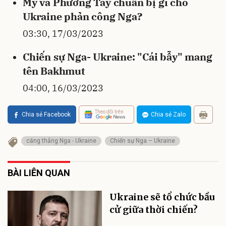
Mỹ và Phương Tây chuẩn bị gì cho
Ukraine phản công Nga?
03:30, 17/03/2023
Chiến sự Nga- Ukraine: "Cái bẫy" mang
tên Bakhmut
04:00, 16/03/2023
Theo dõi trên
Chia sẻ Facebook
Chia sẻ Zalo
căng thẳng Nga - Ukraine
Chiến sự Nga – Ukraine
BÀI LIÊN QUAN
Ukraine sẽ tổ chức bầu
cử giữa thời chiến?