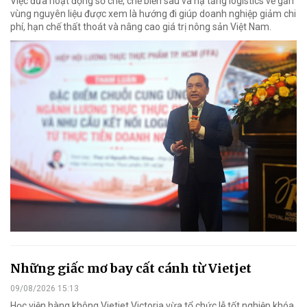
Việc đưa hoạt động sơ chế, chế biến sâu và hạ tầng logistics về gần
vùng nguyên liệu được xem là hướng đi giúp doanh nghiệp giảm chi
phí, hạn chế thất thoát và nâng cao giá trị nông sản Việt Nam.
Những giấc mơ bay cất cánh từ Vietjet
09/08/2026 15:13
Học viện hàng không Vietjet Victoria vừa tổ chức lễ tốt nghiệp khóa