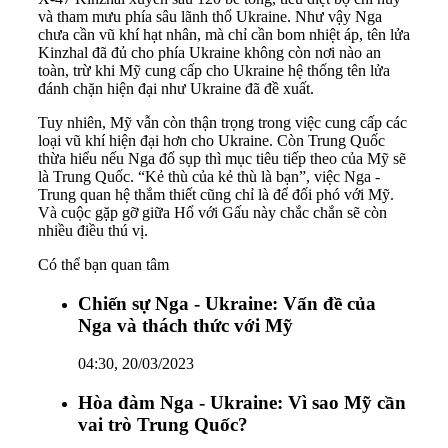
và tham mưu phía sâu lãnh thổ Ukraine. Như vậy Nga
chưa cần vũ khí hạt nhân, mà chỉ cần bom nhiệt áp, tên lửa
Kinzhal đã đủ cho phía Ukraine không còn nơi nào an
toàn, trừ khi Mỹ cung cấp cho Ukraine hệ thống tên lửa
đánh chặn hiện đại như Ukraine đã đề xuất.
Tuy nhiên, Mỹ vẫn còn thận trọng trong việc cung cấp các
loại vũ khí hiện đại hơn cho Ukraine. Còn Trung Quốc
thừa hiểu nếu Nga đổ sụp thì mục tiêu tiếp theo của Mỹ sẽ
là Trung Quốc. “Kẻ thù của kẻ thù là bạn”, việc Nga -
Trung quan hệ thắm thiết cũng chỉ là để đối phó với Mỹ.
Và cuộc gặp gỡ giữa Hổ với Gấu này chắc chắn sẽ còn
nhiều điều thú vị.
Có thể bạn quan tâm
Chiến sự Nga - Ukraine: Vấn đề của
Nga và thách thức với Mỹ
04:30, 20/03/2023
Hòa đàm Nga - Ukraine: Vì sao Mỹ cần
vai trò Trung Quốc?