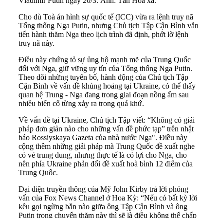
Vladimir Putin ngày 20/3. Ảnh: Tân Hoa xã.
Cho dù Toà án hình sự quốc tế (ICC) vừa ra lệnh truy nã
Tổng thống Nga Putin, nhưng Chủ tịch Tập Cận Bình vẫn
tiến hành thăm Nga theo lịch trình đã định, phớt lờ lệnh
truy nã này.
Điều này chứng tỏ sự ủng hộ mạnh mẽ của Trung Quốc
đối với
Nga
, giữ vững uy tín của Tổng thống Nga Putin.
Theo dõi những tuyên bố, hành động của Chủ tịch Tập
Cận Bình về vấn đề khủng hoảng tại Ukraine, có thể thấy
quan hệ Trung - Nga đang trong giai đoạn nồng ấm sau
nhiều biến cố từng xảy ra trong quá khứ.
Về vấn đề tại Ukraine, Chủ tịch Tập viết: “Không có giải
pháp đơn giản nào cho những vấn đề phức tạp” trên nhật
báo Rossiyskaya Gazeta của nhà nước Nga". Điều này
cộng thêm những giải pháp mà Trung Quốc đề xuất nghe
có vẻ trung dung, nhưng thực tế là có lợi cho Nga, cho
nên phía Ukraine phản đối đề xuất hoà bình 12 điểm của
Trung Quốc.
Đại diện truyền thông của Mỹ John Kirby trả lời phỏng
vấn của Fox News Channel ở Hoa Kỳ: “Nếu có bất kỳ lời
kêu gọi ngừng bắn nào giữa ông Tập Cận Bình và ông
Putin trong chuyến thăm này thì sẽ là điều không thể chấp