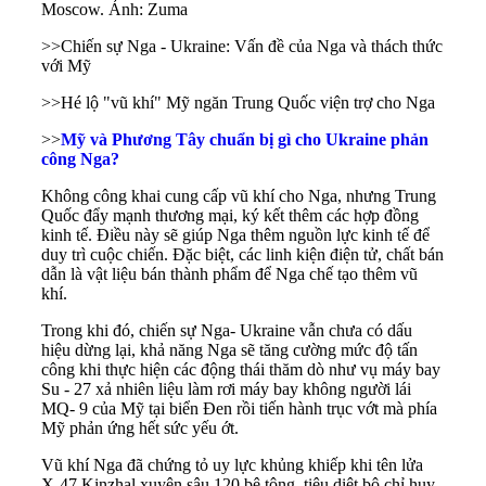
Moscow. Ảnh: Zuma
>>
Chiến sự Nga - Ukraine: Vấn đề của Nga và thách thức
với Mỹ
>>
Hé lộ "vũ khí" Mỹ ngăn Trung Quốc viện trợ cho Nga
>>
Mỹ và Phương Tây chuẩn bị gì cho Ukraine phản
công Nga?
Không công khai cung cấp vũ khí cho Nga, nhưng Trung
Quốc đẩy mạnh thương mại, ký kết thêm các hợp đồng
kinh tế. Điều này sẽ giúp Nga thêm nguồn lực kinh tế để
duy trì cuộc chiến. Đặc biệt, các linh kiện điện tử, chất bán
dẫn là vật liệu bán thành phẩm để Nga chế tạo thêm vũ
khí.
Trong khi đó, chiến sự Nga- Ukraine vẫn chưa có dấu
hiệu dừng lại, khả năng Nga sẽ tăng cường mức độ tấn
công khi thực hiện các động thái thăm dò như vụ máy bay
Su - 27 xả nhiên liệu làm rơi máy bay không người lái
MQ- 9 của Mỹ tại biển Đen rồi tiến hành trục vớt mà phía
Mỹ phản ứng hết sức yếu ớt.
Vũ khí Nga đã chứng tỏ uy lực khủng khiếp khi tên lửa
X-47 Kinzhal xuyên sâu 120 bê tông, tiêu diệt bộ chỉ huy