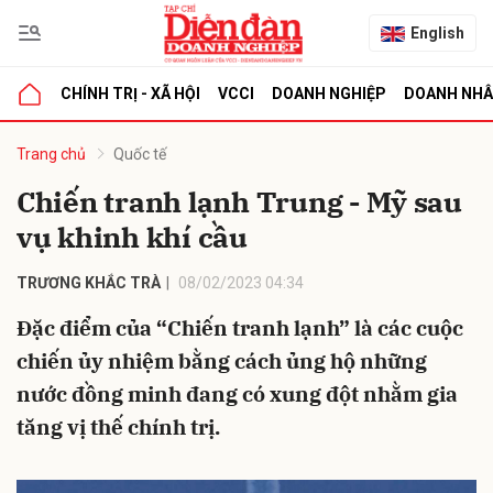
English
CHÍNH TRỊ - XÃ HỘI
VCCI
DOANH NGHIỆP
DOANH NH
bình luận
Trang chủ
Quốc tế
Chiến tranh lạnh Trung - Mỹ sau
vụ khinh khí cầu
TRƯƠNG KHẮC TRÀ
08/02/2023 04:34
Đặc điểm của “Chiến tranh lạnh” là các cuộc
chiến ủy nhiệm bằng cách ủng hộ những
Hủy
G
nước đồng minh đang có xung đột nhằm gia
tăng vị thế chính trị.