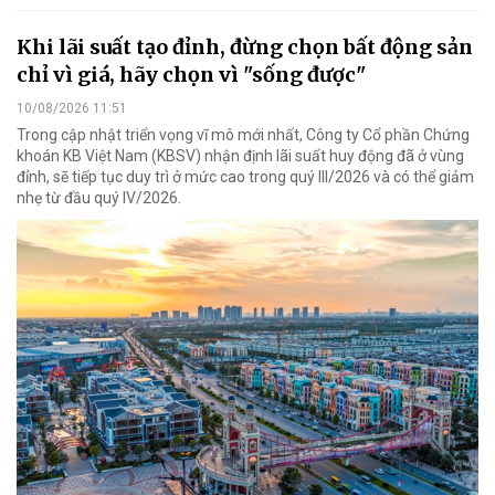
Khi lãi suất tạo đỉnh, đừng chọn bất động sản
chỉ vì giá, hãy chọn vì "sống được"
10/08/2026 11:51
Trong cập nhật triển vọng vĩ mô mới nhất, Công ty Cổ phần Chứng
khoán KB Việt Nam (KBSV) nhận định lãi suất huy động đã ở vùng
đỉnh, sẽ tiếp tục duy trì ở mức cao trong quý III/2026 và có thể giảm
nhẹ từ đầu quý IV/2026.