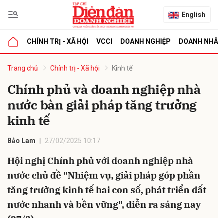
English
CHÍNH TRỊ - XÃ HỘI
VCCI
DOANH NGHIỆP
DOANH NH
bình luận
Trang chủ
Chính trị - Xã hội
Kinh tế
Chính phủ và doanh nghiệp nhà
nước bàn giải pháp tăng trưởng
kinh tế
Bảo Lam
27/02/2025 10:17
Hội nghị Chính phủ với doanh nghiệp nhà
Hủy
G
nước chủ đề "Nhiệm vụ, giải pháp góp phần
tăng trưởng kinh tế hai con số, phát triển đất
nước nhanh và bền vững", diễn ra sáng nay