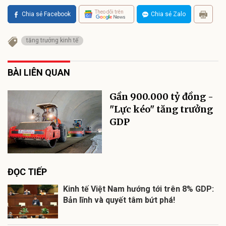
Theo dõi trên
Chia sẻ Facebook
Chia sẻ Zalo
tăng trưởng kinh tế
BÀI LIÊN QUAN
Gần 900.000 tỷ đồng -
"Lực kéo" tăng trưởng
GDP
ĐỌC TIẾP
Kinh tế Việt Nam hướng tới trên 8% GDP:
Bản lĩnh và quyết tâm bứt phá!