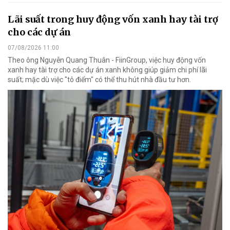
Lãi suất trong huy động vốn xanh hay tài trợ
cho các dự án
07/08/2026 11:00
Theo ông Nguyễn Quang Thuân - FiinGroup, việc huy động vốn
xanh hay tài trợ cho các dự án xanh không giúp giảm chi phí lãi
suất; mặc dù việc "tô điểm" có thể thu hút nhà đầu tư hơn.