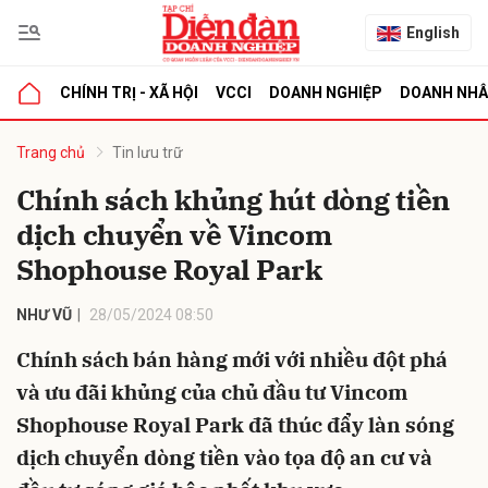
English
CHÍNH TRỊ - XÃ HỘI
VCCI
DOANH NGHIỆP
DOANH NH
bình luận
Trang chủ
Tin lưu trữ
Chính sách khủng hút dòng tiền
dịch chuyển về Vincom
Shophouse Royal Park
NHƯ VŨ
28/05/2024 08:50
Chính sách bán hàng mới với nhiều đột phá
Hủy
G
và ưu đãi khủng của chủ đầu tư Vincom
Shophouse Royal Park đã thúc đẩy làn sóng
dịch chuyển dòng tiền vào tọa độ an cư và