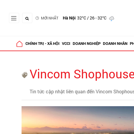
Hà Nội
32°C
/ 26 - 32°C
MỚI NHẤT
CHÍNH TRỊ - XÃ HỘI
VCCI
DOANH NGHIỆP
DOANH NHÂN
P
Vincom Shophouse 
Tin tức cập nhật liên quan đến Vincom Shophous