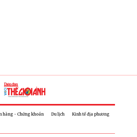
n hàng - Chứng khoán
Du lịch
Kinh tế địa phương