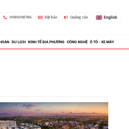
English
0985698786
Đặt báo
Quảng cáo
KHOÁN
DU LỊCH
KINH TẾ ĐỊA PHƯƠNG
CÔNG NGHỆ
Ô TÔ - XE MÁY