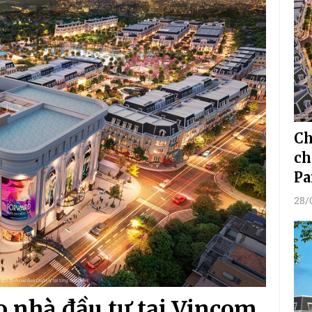
Ch
ch
Pa
28/
 nhà đầu tư tại Vincom