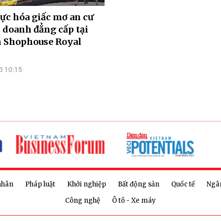
ực hóa giấc mơ an cư
 doanh đẳng cấp tại
 Shophouse Royal
3 10:15
nhân
Pháp luật
Khởi nghiệp
Bất động sản
Quốc tế
Ngâ
Công nghệ
Ô tô - Xe máy