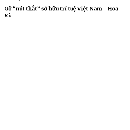
Gỡ “nút thắt” sở hữu trí tuệ Việt Nam - Hoa
Kỳ
09/08/2026 11:06
Việc Mỹ đưa ra các quan ngại về sở hữu trí tuệ (SHTT) trong khuôn
khổ điều tra theo Mục 301 khiến bài toán thực thi của Việt Nam
thêm sức ép thương mại.