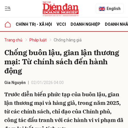
English
CHÍNH TRỊ - XÃ HỘI
VCCI
DOANH NGHIỆP
DOANH NH
bình luận
Trang chủ
Pháp luật
Chống hàng giả
Chống buôn lậu, gian lận thương
mại: Từ chính sách đến hành
động
Gia Nguyễn
02/01/2026 04:00
Trước diễn biến phức tạp của buôn lậu, gian
Hủy
G
lận thương mại và hàng giả, trong năm 2025,
từ các chính sách, chỉ đạo của Chính phủ,
công tác đấu tranh với các hành vi vi phạm đã