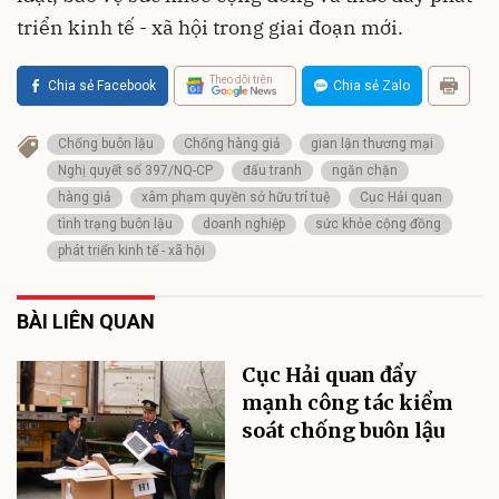
triển kinh tế - xã hội trong giai đoạn mới.
Theo dõi trên
Chia sẻ Facebook
Chia sẻ Zalo
Chống buôn lậu
Chống hàng giả
gian lận thương mại
Nghị quyết số 397/NQ-CP
đấu tranh
ngăn chặn
hàng giả
xâm phạm quyền sở hữu trí tuệ
Cục Hải quan
tình trạng buôn lậu
doanh nghiệp
sức khỏe cộng đồng
phát triển kinh tế - xã hội
BÀI LIÊN QUAN
Cục Hải quan đẩy
mạnh công tác kiểm
soát chống buôn lậu